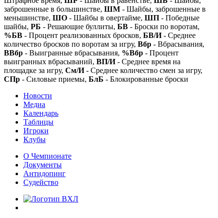
Штрафное время,
ШР
- Шайбы в равенстве,
ШБ
- Шайбы,
заброшенные в большинстве,
ШМ
- Шайбы, заброшенные в
меньшинстве,
ШО
- Шайбы в овертайме,
ШП
- Победные
шайбы,
РБ
- Решающие буллиты,
БВ
- Броски по воротам,
%БВ
- Процент реализованных бросков,
БВ/И
- Среднее
количество бросков по воротам за игру,
Вбр
- Вбрасывания,
ВВбр
- Выигранные вбрасывания,
%Вбр
- Процент
выигранных вбрасываний,
ВП/И
- Среднее время на
площадке за игру,
См/И
- Среднее количество смен за игру,
СПр
- Силовые приемы,
БлБ
- Блокированные броски
Новости
Медиа
Календарь
Таблицы
Игроки
Клубы
О Чемпионате
Документы
Антидопинг
Судейство