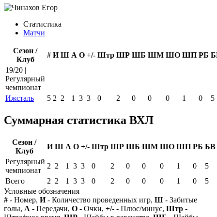
Статистика
Матчи
Сезон /
#
И
Ш
А
О
+/-
Штр
ШР
ШБ
ШМ
ШО
ШП
РБ
Б
Клуб
19/20 |
Регулярный
чемпионат
Ижсталь
5
2
2
1
3
3
0
2
0
0
0
1
0
5
Суммарная статистика ВХЛ
Сезон /
И
Ш
А
О
+/-
Штр
ШР
ШБ
ШМ
ШО
ШП
РБ
БВ
Клуб
Регулярный
2
2
1
3
3
0
2
0
0
0
1
0
5
чемпионат
Всего
2
2
1
3
3
0
2
0
0
0
1
0
5
Условные обозначения
#
- Номер,
И
- Количество проведенных игр,
Ш
- Забитые
голы,
А
- Передачи,
О
- Очки,
+/-
- Плюс/минус,
Штр
-