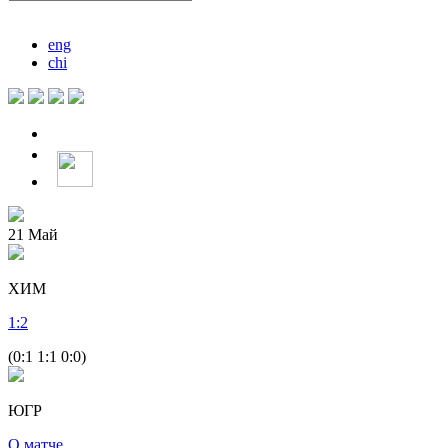
eng
chi
21
Май
ХИМ
1
:
2
(0:1 1:1 0:0)
ЮГР
О матче