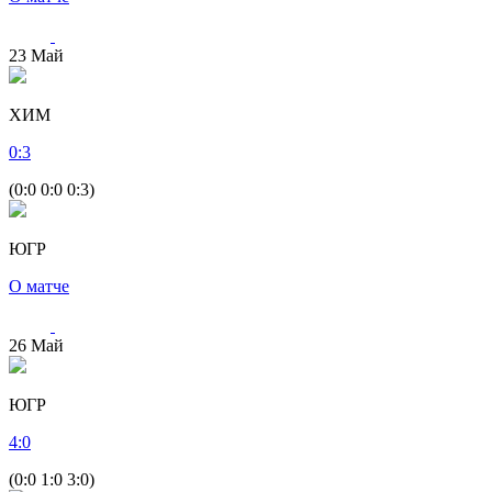
23
Май
ХИМ
0
:
3
(0:0 0:0 0:3)
ЮГР
О матче
26
Май
ЮГР
4
:
0
(0:0 1:0 3:0)