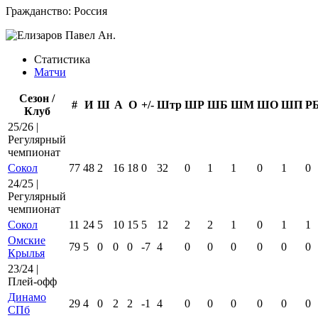
Гражданство:
Россия
Статистика
Матчи
Сезон /
#
И
Ш
А
О
+/-
Штр
ШР
ШБ
ШМ
ШО
ШП
Р
Клуб
25/26 |
Регулярный
чемпионат
Сокол
77
48
2
16
18
0
32
0
1
1
0
1
0
24/25 |
Регулярный
чемпионат
Сокол
11
24
5
10
15
5
12
2
2
1
0
1
1
Омские
79
5
0
0
0
-7
4
0
0
0
0
0
0
Крылья
23/24 |
Плей-офф
Динамо
29
4
0
2
2
-1
4
0
0
0
0
0
0
СПб