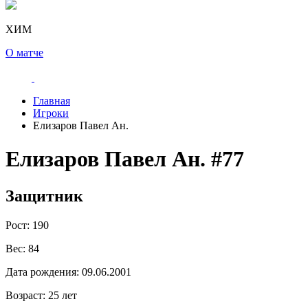
ХИМ
О матче
Главная
Игроки
Елизаров Павел Ан.
Елизаров Павел Ан.
#77
Защитник
Рост:
190
Вес:
84
Дата рождения:
09.06.2001
Возраст:
25 лет