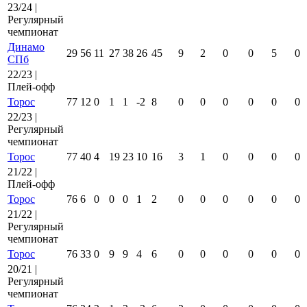
23/24 |
Регулярный
чемпионат
Динамо
29
56
11
27
38
26
45
9
2
0
0
5
0
СПб
22/23 |
Плей-офф
Торос
77
12
0
1
1
-2
8
0
0
0
0
0
0
22/23 |
Регулярный
чемпионат
Торос
77
40
4
19
23
10
16
3
1
0
0
0
0
21/22 |
Плей-офф
Торос
76
6
0
0
0
1
2
0
0
0
0
0
0
21/22 |
Регулярный
чемпионат
Торос
76
33
0
9
9
4
6
0
0
0
0
0
0
20/21 |
Регулярный
чемпионат