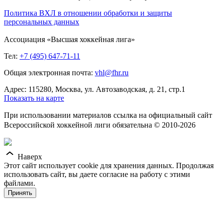
Политика ВХЛ в отношении обработки и защиты
персональных данных
Ассоциация «Высшая хоккейная лига»
Тел:
+7 (495) 647-71-11
Общая электронная почта:
vhl@fhr.ru
Адрес: 115280, Москва, ул. Автозаводская, д. 21, стр.1
Показать на карте
При использовании материалов ссылка на официальный сайт
Всероссийской хоккейной лиги обязательна © 2010-2026
Наверх
Этот сайт использует cookie для хранения данных. Продолжая
использовать сайт, вы даете согласие на работу с этими
файлами.
Принять