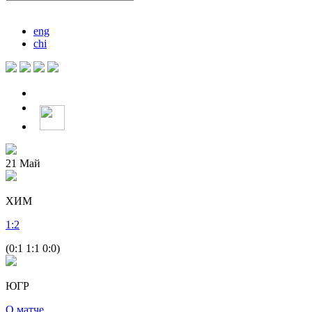
eng
chi
21
Май
ХИМ
1
:
2
(0:1 1:1 0:0)
ЮГР
О матче