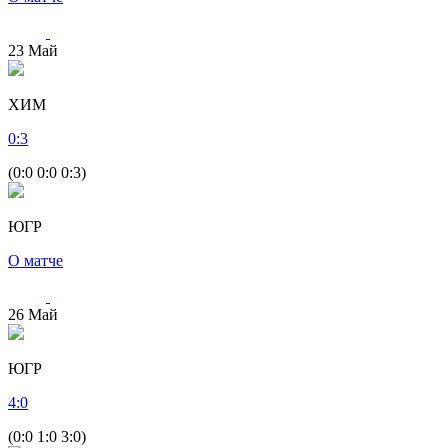
23
Май
ХИМ
0
:
3
(0:0 0:0 0:3)
ЮГР
О матче
26
Май
ЮГР
4
:
0
(0:0 1:0 3:0)