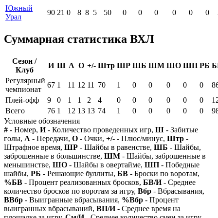
Южный
90
21
0
8
8
5
50
0
0
0
0
0
0
Урал
Суммарная статистика ВХЛ
Сезон /
И
Ш
А
О
+/-
Штр
ШР
ШБ
ШМ
ШО
ШП
РБ
Б
Клуб
Регулярный
67
1
11
12
11
70
1
0
0
0
0
0
8
чемпионат
Плей-офф
9
0
1
1
2
4
0
0
0
0
0
0
1
Всего
76
1
12
13
13
74
1
0
0
0
0
0
9
Условные обозначения
#
- Номер,
И
- Количество проведенных игр,
Ш
- Забитые
голы,
А
- Передачи,
О
- Очки,
+/-
- Плюс/минус,
Штр
-
Штрафное время,
ШР
- Шайбы в равенстве,
ШБ
- Шайбы,
заброшенные в большинстве,
ШМ
- Шайбы, заброшенные в
меньшинстве,
ШО
- Шайбы в овертайме,
ШП
- Победные
шайбы,
РБ
- Решающие буллиты,
БВ
- Броски по воротам,
%БВ
- Процент реализованных бросков,
БВ/И
- Среднее
количество бросков по воротам за игру,
Вбр
- Вбрасывания,
ВВбр
- Выигранные вбрасывания,
%Вбр
- Процент
выигранных вбрасываний,
ВП/И
- Среднее время на
площадке за игру,
См/И
- Среднее количество смен за игру,