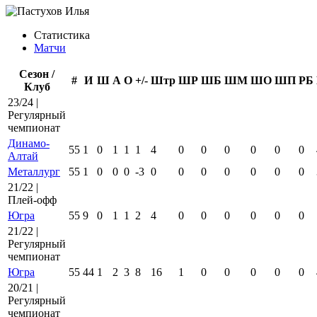
Статистика
Матчи
Сезон /
#
И
Ш
А
О
+/-
Штр
ШР
ШБ
ШМ
ШО
ШП
РБ
Клуб
23/24 |
Регулярный
чемпионат
Динамо-
55
1
0
1
1
1
4
0
0
0
0
0
0
Алтай
Металлург
55
1
0
0
0
-3
0
0
0
0
0
0
0
21/22 |
Плей-офф
Югра
55
9
0
1
1
2
4
0
0
0
0
0
0
21/22 |
Регулярный
чемпионат
Югра
55
44
1
2
3
8
16
1
0
0
0
0
0
20/21 |
Регулярный
чемпионат