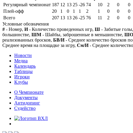
Регулярный чемпионат
187
12
13
25
-26
74
10
2
0
0
Плей-офф
20
1
0
1
1
2
1
0
0
0
Всего
207
13
13
26
-25
76
11
2
0
0
Условные обозначения
#
- Номер,
И
- Количество проведенных игр,
Ш
- Забитые голы
большинстве,
ШМ
- Шайбы, заброшенные в меньшинстве,
Ш
реализованных бросков,
БВ/И
- Среднее количество бросков по
Среднее время на площадке за игру,
См/И
- Среднее количество
Новости
Медиа
Календарь
Таблицы
Игроки
Клубы
О Чемпионате
Документы
Антидопинг
Судейство