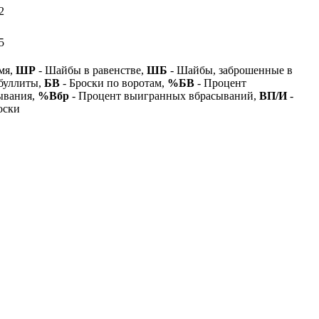
2
5
мя,
ШР
- Шайбы в равенстве,
ШБ
- Шайбы, заброшенные в
буллиты,
БВ
- Броски по воротам,
%БВ
- Процент
ывания,
%Вбр
- Процент выигранных вбрасываний,
ВП/И
-
оски