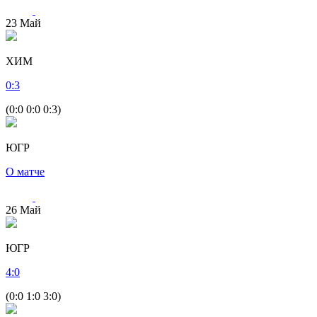
23
Май
ХИМ
0
:
3
(0:0 0:0 0:3)
ЮГР
О матче
26
Май
ЮГР
4
:
0
(0:0 1:0 3:0)