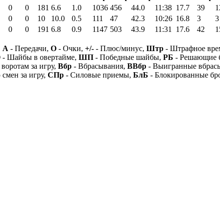
0
0
181
6.6
1.0
1036
456
44.0
11:38
17.7
39
1
0
0
10
10.0
0.5
111
47
42.3
10:26
16.8
3
3
0
0
191
6.8
0.9
1147
503
43.9
11:31
17.6
42
1
,
А
- Передачи,
О
- Очки,
+/-
- Плюс/минус,
Штр
- Штрафное вре
О
- Шайбы в овертайме,
ШП
- Победные шайбы,
РБ
- Решающие 
 воротам за игру,
Вбр
- Вбрасывания,
ВВбр
- Выигранные вбрас
 смен за игру,
СПр
- Силовые приемы,
БлБ
- Блокированные бр