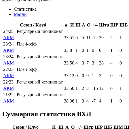
Статистика
Матчи
Сезон / Клуб
#
И
Ш
А
О
+/-
Штр
ШР
ШБ
24/25 | Регулярный чемпионат
АКМ
33
51
6
5
11
-7
20
5
1
23/24 | Плей-офф
АКМ
33
8
1
0
1
0
0
1
0
23/24 | Регулярный чемпионат
АКМ
33
50
4
3
7
3
38
4
0
22/23 | Плей-офф
АКМ
33
12
0
0
0
1
2
0
0
22/23 | Регулярный чемпионат
АКМ
33
50
1
2
3
-15
12
0
1
21/22 | Регулярный чемпионат
АКМ
38
36
1
3
4
-7
4
1
0
Суммарная статистика ВХЛ
Сезон / Клуб
И
Ш
А
О
+/-
Штр
ШР
ШБ
ШМ
Ш