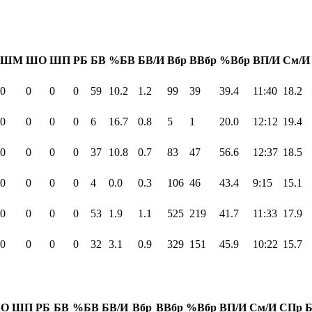
ШМ
ШО
ШП
РБ
БВ
%БВ
БВ/И
Вбр
ВВбр
%Вбр
ВП/И
См/И
0
0
0
0
59
10.2
1.2
99
39
39.4
11:40
18.2
0
0
0
0
6
16.7
0.8
5
1
20.0
12:12
19.4
0
0
0
0
37
10.8
0.7
83
47
56.6
12:37
18.5
0
0
0
0
4
0.0
0.3
106
46
43.4
9:15
15.1
0
0
0
0
53
1.9
1.1
525
219
41.7
11:33
17.9
0
0
0
0
32
3.1
0.9
329
151
45.9
10:22
15.7
О
ШП
РБ
БВ
%БВ
БВ/И
Вбр
ВВбр
%Вбр
ВП/И
См/И
СПр