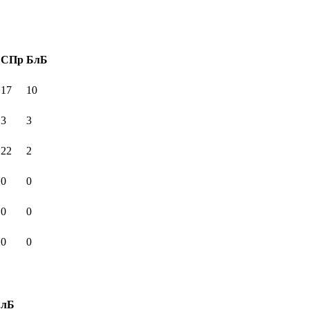
СПр
БлБ
17
10
3
3
22
2
0
0
0
0
0
0
БлБ