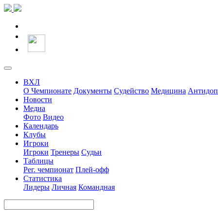
ВХЛ
О Чемпионате
Документы
Судейство
Медицина
Антидоп
Новости
Медиа
Фото
Видео
Календарь
Клубы
Игроки
Игроки
Тренеры
Судьи
Таблицы
Рег. чемпионат
Плей-офф
Статистика
Лидеры
Личная
Командная