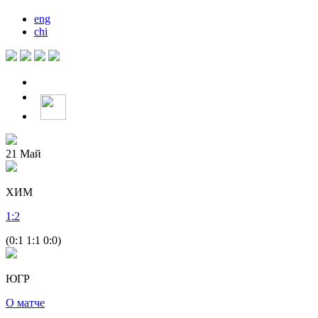
eng
chi
21
Май
ХИМ
1
:
2
(0:1 1:1 0:0)
ЮГР
О матче