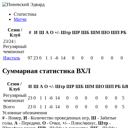
Статистика
Матчи
Сезон /
#
И
Ш
А
О
+/-
Штр
ШР
ШБ
ШМ
ШО
ШП
РБ
Клуб
23/24 |
Регулярный
чемпионат
Ижсталь
97
23
0
1
1
-6
14
0
0
0
0
0
0
Суммарная статистика ВХЛ
Сезон /
И
Ш
А
О
+/-
Штр
ШР
ШБ
ШМ
ШО
ШП
РБ
Б
Клуб
Регулярный
23
0
1
1
-6
14
0
0
0
0
0
0
5
чемпионат
Всего
23
0
1
1
-6
14
0
0
0
0
0
0
5
Условные обозначения
#
- Номер,
И
- Количество проведенных игр,
Ш
- Забитые
голы,
А
- Передачи,
О
- Очки,
+/-
- Плюс/минус,
Штр
-