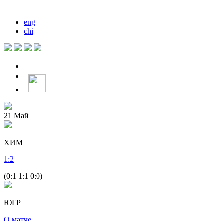
eng
chi
21
Май
ХИМ
1
:
2
(0:1 1:1 0:0)
ЮГР
О матче