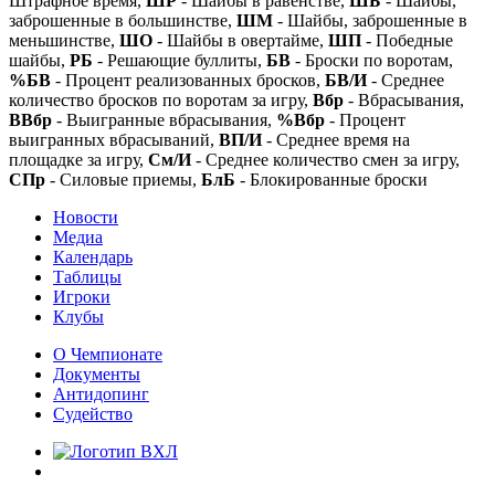
Штрафное время,
ШР
- Шайбы в равенстве,
ШБ
- Шайбы,
заброшенные в большинстве,
ШМ
- Шайбы, заброшенные в
меньшинстве,
ШО
- Шайбы в овертайме,
ШП
- Победные
шайбы,
РБ
- Решающие буллиты,
БВ
- Броски по воротам,
%БВ
- Процент реализованных бросков,
БВ/И
- Среднее
количество бросков по воротам за игру,
Вбр
- Вбрасывания,
ВВбр
- Выигранные вбрасывания,
%Вбр
- Процент
выигранных вбрасываний,
ВП/И
- Среднее время на
площадке за игру,
См/И
- Среднее количество смен за игру,
СПр
- Силовые приемы,
БлБ
- Блокированные броски
Новости
Медиа
Календарь
Таблицы
Игроки
Клубы
О Чемпионате
Документы
Антидопинг
Судейство