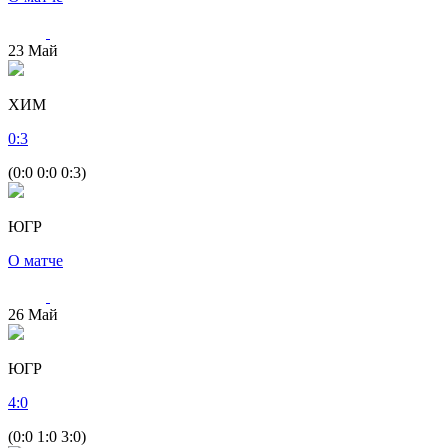
23
Май
ХИМ
0
:
3
(0:0 0:0 0:3)
ЮГР
О матче
26
Май
ЮГР
4
:
0
(0:0 1:0 3:0)