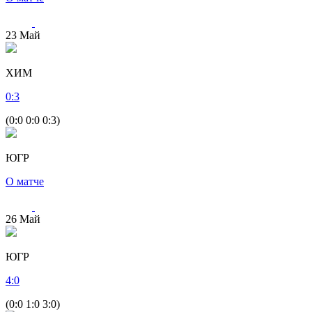
23
Май
ХИМ
0
:
3
(0:0 0:0 0:3)
ЮГР
О матче
26
Май
ЮГР
4
:
0
(0:0 1:0 3:0)