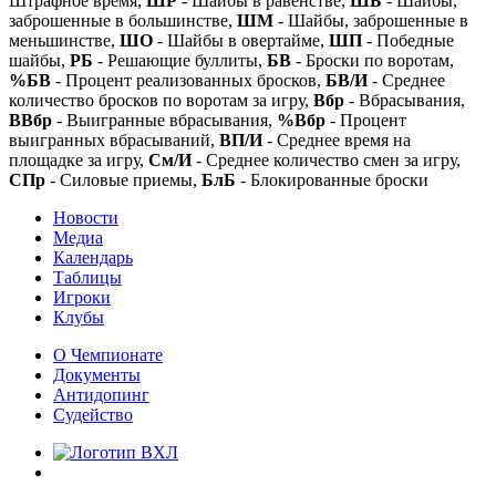
Штрафное время,
ШР
- Шайбы в равенстве,
ШБ
- Шайбы,
заброшенные в большинстве,
ШМ
- Шайбы, заброшенные в
меньшинстве,
ШО
- Шайбы в овертайме,
ШП
- Победные
шайбы,
РБ
- Решающие буллиты,
БВ
- Броски по воротам,
%БВ
- Процент реализованных бросков,
БВ/И
- Среднее
количество бросков по воротам за игру,
Вбр
- Вбрасывания,
ВВбр
- Выигранные вбрасывания,
%Вбр
- Процент
выигранных вбрасываний,
ВП/И
- Среднее время на
площадке за игру,
См/И
- Среднее количество смен за игру,
СПр
- Силовые приемы,
БлБ
- Блокированные броски
Новости
Медиа
Календарь
Таблицы
Игроки
Клубы
О Чемпионате
Документы
Антидопинг
Судейство