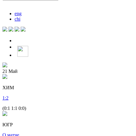
eng
chi
21
Май
ХИМ
1
:
2
(0:1 1:1 0:0)
ЮГР
О матче