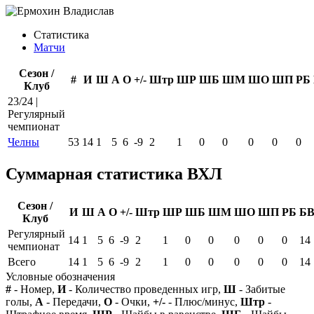
Статистика
Матчи
Сезон /
#
И
Ш
А
О
+/-
Штр
ШР
ШБ
ШМ
ШО
ШП
РБ
Клуб
23/24 |
Регулярный
чемпионат
Челны
53
14
1
5
6
-9
2
1
0
0
0
0
0
Суммарная статистика ВХЛ
Сезон /
И
Ш
А
О
+/-
Штр
ШР
ШБ
ШМ
ШО
ШП
РБ
Б
Клуб
Регулярный
14
1
5
6
-9
2
1
0
0
0
0
0
14
чемпионат
Всего
14
1
5
6
-9
2
1
0
0
0
0
0
14
Условные обозначения
#
- Номер,
И
- Количество проведенных игр,
Ш
- Забитые
голы,
А
- Передачи,
О
- Очки,
+/-
- Плюс/минус,
Штр
-