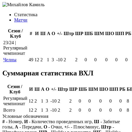
Статистика
Матчи
Сезон /
#
И
Ш
А
О
+/-
Штр
ШР
ШБ
ШМ
ШО
ШП
РБ
Клуб
23/24 |
Регулярный
чемпионат
Челны
49
12
2
1
3
-10
2
2
0
0
0
0
0
Суммарная статистика ВХЛ
Сезон /
И
Ш
А
О
+/-
Штр
ШР
ШБ
ШМ
ШО
ШП
РБ
Б
Клуб
Регулярный
12
2
1
3
-10
2
2
0
0
0
0
0
8
чемпионат
Всего
12
2
1
3
-10
2
2
0
0
0
0
0
8
Условные обозначения
#
- Номер,
И
- Количество проведенных игр,
Ш
- Забитые
голы,
А
- Передачи,
О
- Очки,
+/-
- Плюс/минус,
Штр
-