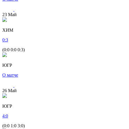
23
Май
ХИМ
0
:
3
(0:0 0:0 0:3)
ЮГР
О матче
26
Май
ЮГР
4
:
0
(0:0 1:0 3:0)