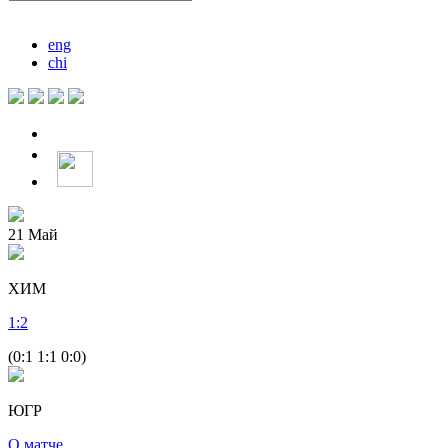
eng
chi
21
Май
ХИМ
1
:
2
(0:1 1:1 0:0)
ЮГР
О матче