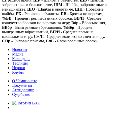
Штрафное время,
ШР
- Шайбы в равенстве,
ШБ
- Шайбы,
заброшенные в большинстве,
ШМ
- Шайбы, заброшенные в
меньшинстве,
ШО
- Шайбы в овертайме,
ШП
- Победные
шайбы,
РБ
- Решающие буллиты,
БВ
- Броски по воротам,
%БВ
- Процент реализованных бросков,
БВ/И
- Среднее
количество бросков по воротам за игру,
Вбр
- Вбрасывания,
ВВбр
- Выигранные вбрасывания,
%Вбр
- Процент
выигранных вбрасываний,
ВП/И
- Среднее время на
площадке за игру,
См/И
- Среднее количество смен за игру,
СПр
- Силовые приемы,
БлБ
- Блокированные броски
Новости
Медиа
Календарь
Таблицы
Игроки
Клубы
О Чемпионате
Документы
Антидопинг
Судейство