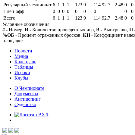
Регулярный чемпионат
6
1
1
1
123
9
114
92.7
2.48
0
0
Плей-офф
0
0
0
0
0
0
0
-
-
0
0
Всего
6
1
1
1
123
9
114
92.7
2.48
0
0
Условные обозначения
#
- Номер,
И
- Количество проведенных игр,
В
- Выигрыши,
П
%ОБ
- Процент отраженных бросков,
КН
- Коэффициент над
площадке
Новости
Медиа
Календарь
Таблицы
Игроки
Клубы
О Чемпионате
Документы
Антидопинг
Судейство