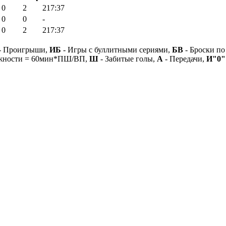
0
2
217:37
0
0
-
0
2
217:37
- Проигрыши,
ИБ
- Игры с буллитными сериями,
БВ
- Броски по
ежности = 60мин*ПШ/ВП,
Ш
- Забитые голы,
А
- Передачи,
И"0"