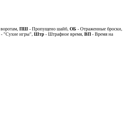
 воротам,
ПШ
- Пропущено шайб,
ОБ
- Отраженные броски,
- "Сухие игры",
Штр
- Штрафное время,
ВП
- Время на