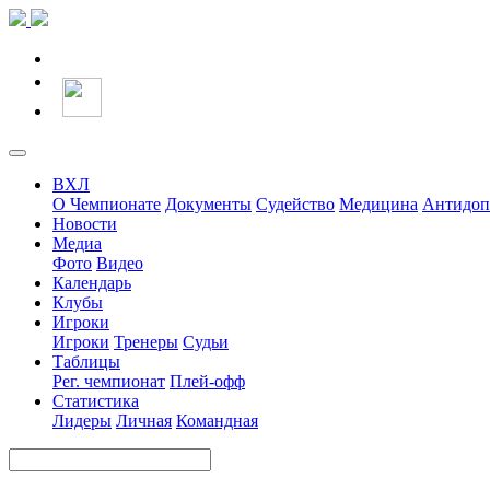
ВХЛ
О Чемпионате
Документы
Судейство
Медицина
Антидоп
Новости
Медиа
Фото
Видео
Календарь
Клубы
Игроки
Игроки
Тренеры
Судьи
Таблицы
Рег. чемпионат
Плей-офф
Статистика
Лидеры
Личная
Командная