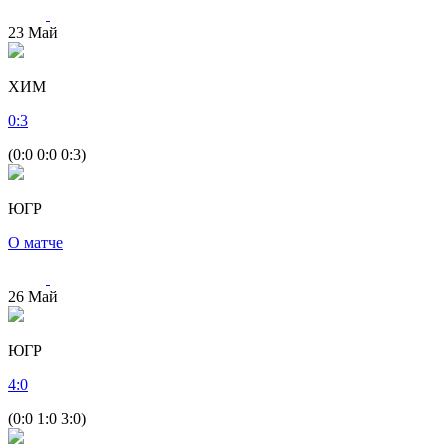
23
Май
ХИМ
0
:
3
(0:0 0:0 0:3)
ЮГР
О матче
26
Май
ЮГР
4
:
0
(0:0 1:0 3:0)