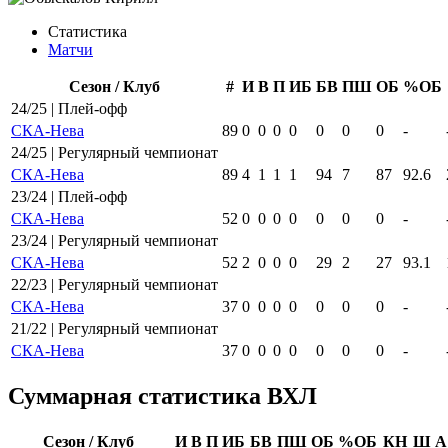
Статистика
Матчи
Сезон / Клуб
#
И
В
П
ИБ
БВ
ПШ
ОБ
%ОБ
24/25 | Плей-офф
СКА-Нева
89
0
0
0
0
0
0
0
-
24/25 | Регулярный чемпионат
СКА-Нева
89
4
1
1
1
94
7
87
92.6
23/24 | Плей-офф
СКА-Нева
52
0
0
0
0
0
0
0
-
23/24 | Регулярный чемпионат
СКА-Нева
52
2
0
0
0
29
2
27
93.1
22/23 | Регулярный чемпионат
СКА-Нева
37
0
0
0
0
0
0
0
-
21/22 | Регулярный чемпионат
СКА-Нева
37
0
0
0
0
0
0
0
-
Суммарная статистика ВХЛ
Сезон / Клуб
И
В
П
ИБ
БВ
ПШ
ОБ
%ОБ
КН
Ш
А