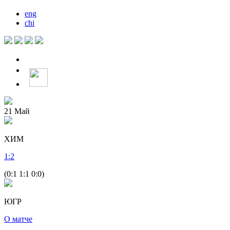
eng
chi
21
Май
ХИМ
1
:
2
(0:1 1:1 0:0)
ЮГР
О матче