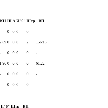
КН
Ш
А
И"0"
Штр
ВП
-
0
0
0
0
-
2.69
0
0
0
2
156:15
-
0
0
0
0
-
1.96
0
0
0
0
61:22
-
0
0
0
0
-
-
0
0
0
0
-
И"0"
Штр
ВП