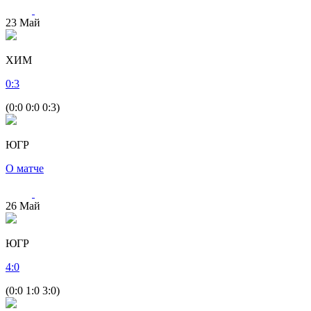
23
Май
ХИМ
0
:
3
(0:0 0:0 0:3)
ЮГР
О матче
26
Май
ЮГР
4
:
0
(0:0 1:0 3:0)