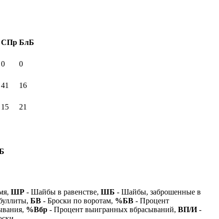
СПр
БлБ
0
0
41
16
15
21
Б
мя,
ШР
- Шайбы в равенстве,
ШБ
- Шайбы, заброшенные в
буллиты,
БВ
- Броски по воротам,
%БВ
- Процент
ывания,
%Вбр
- Процент выигранных вбрасываний,
ВП/И
-
оски