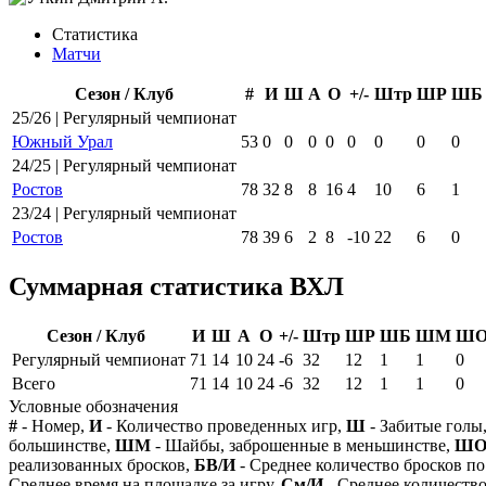
Статистика
Матчи
Сезон / Клуб
#
И
Ш
А
О
+/-
Штр
ШР
ШБ
25/26 | Регулярный чемпионат
Южный Урал
53
0
0
0
0
0
0
0
0
24/25 | Регулярный чемпионат
Ростов
78
32
8
8
16
4
10
6
1
23/24 | Регулярный чемпионат
Ростов
78
39
6
2
8
-10
22
6
0
Суммарная статистика ВХЛ
Сезон / Клуб
И
Ш
А
О
+/-
Штр
ШР
ШБ
ШМ
Ш
Регулярный чемпионат
71
14
10
24
-6
32
12
1
1
0
Всего
71
14
10
24
-6
32
12
1
1
0
Условные обозначения
#
- Номер,
И
- Количество проведенных игр,
Ш
- Забитые голы
большинстве,
ШМ
- Шайбы, заброшенные в меньшинстве,
Ш
реализованных бросков,
БВ/И
- Среднее количество бросков по
Среднее время на площадке за игру,
См/И
- Среднее количество