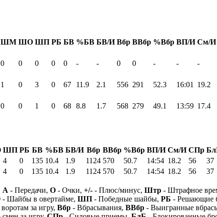
ШМ
ШО
ШП
РБ
БВ
%БВ
БВ/И
Вбр
ВВбр
%Вбр
ВП/И
См/И
0
0
0
0
0
-
-
0
0
-
-
-
1
0
3
0
67
11.9
2.1
556
291
52.3
16:01
19.2
0
0
1
0
68
8.8
1.7
568
279
49.1
13:59
17.4
О
ШП
РБ
БВ
%БВ
БВ/И
Вбр
ВВбр
%Вбр
ВП/И
См/И
СПр
Бл
4
0
135
10.4
1.9
1124
570
50.7
14:54
18.2
56
37
4
0
135
10.4
1.9
1124
570
50.7
14:54
18.2
56
37
,
А
- Передачи,
О
- Очки,
+/-
- Плюс/минус,
Штр
- Штрафное вре
О
- Шайбы в овертайме,
ШП
- Победные шайбы,
РБ
- Решающие 
 воротам за игру,
Вбр
- Вбрасывания,
ВВбр
- Выигранные вбрас
 смен за игру,
СПр
- Силовые приемы,
БлБ
- Блокированные бр