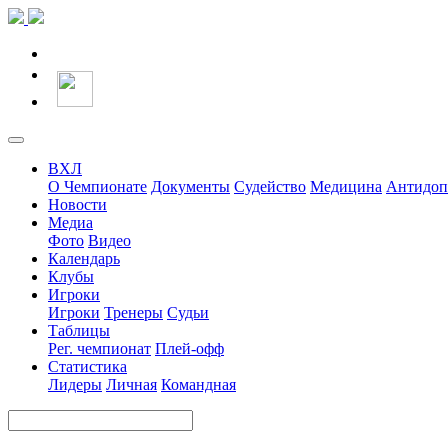
ВХЛ
О Чемпионате
Документы
Судейство
Медицина
Антидоп
Новости
Медиа
Фото
Видео
Календарь
Клубы
Игроки
Игроки
Тренеры
Судьи
Таблицы
Рег. чемпионат
Плей-офф
Статистика
Лидеры
Личная
Командная