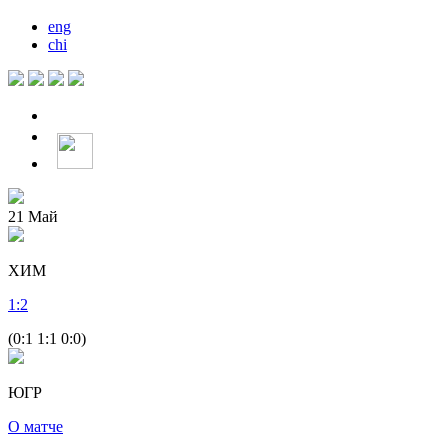
eng
chi
21
Май
ХИМ
1
:
2
(0:1 1:1 0:0)
ЮГР
О матче