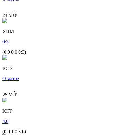
23
Май
ХИМ
0
:
3
(0:0 0:0 0:3)
ЮГР
О матче
26
Май
ЮГР
4
:
0
(0:0 1:0 3:0)