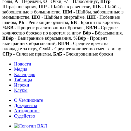
голы,
А
- Передачи,
О
- Очки,
+/-
- Плюс/минус,
Штр
-
Штрафное время,
ШР
- Шайбы в равенстве,
ШБ
- Шайбы,
заброшенные в большинстве,
ШМ
- Шайбы, заброшенные в
меньшинстве,
ШО
- Шайбы в овертайме,
ШП
- Победные
шайбы,
РБ
- Решающие буллиты,
БВ
- Броски по воротам,
%БВ
- Процент реализованных бросков,
БВ/И
- Среднее
количество бросков по воротам за игру,
Вбр
- Вбрасывания,
ВВбр
- Выигранные вбрасывания,
%Вбр
- Процент
выигранных вбрасываний,
ВП/И
- Среднее время на
площадке за игру,
См/И
- Среднее количество смен за игру,
СПр
- Силовые приемы,
БлБ
- Блокированные броски
Новости
Медиа
Календарь
Таблицы
Игроки
Клубы
О Чемпионате
Документы
Антидопинг
Судейство