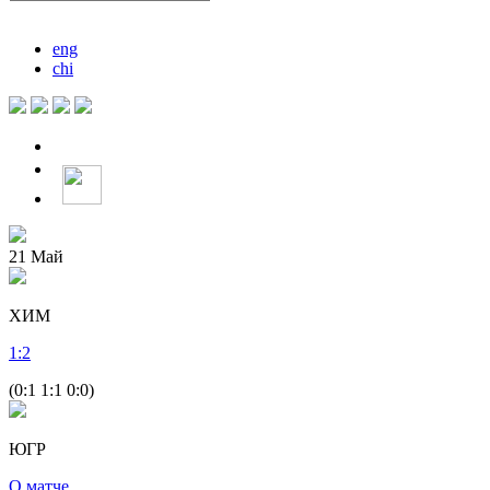
eng
chi
21
Май
ХИМ
1
:
2
(0:1 1:1 0:0)
ЮГР
О матче