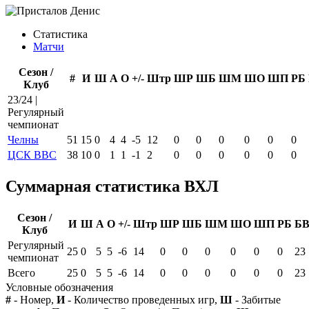
Статистика
Матчи
Сезон /
#
И
Ш
А
О
+/-
Штр
ШР
ШБ
ШМ
ШО
ШП
РБ
Клуб
23/24 |
Регулярный
чемпионат
Челны
51
15
0
4
4
-5
12
0
0
0
0
0
0
ЦСК ВВС
38
10
0
1
1
-1
2
0
0
0
0
0
0
Суммарная статистика ВХЛ
Сезон /
И
Ш
А
О
+/-
Штр
ШР
ШБ
ШМ
ШО
ШП
РБ
Б
Клуб
Регулярный
25
0
5
5
-6
14
0
0
0
0
0
0
23
чемпионат
Всего
25
0
5
5
-6
14
0
0
0
0
0
0
23
Условные обозначения
#
- Номер,
И
- Количество проведенных игр,
Ш
- Забитые