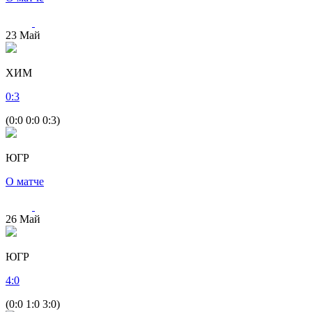
23
Май
ХИМ
0
:
3
(0:0 0:0 0:3)
ЮГР
О матче
26
Май
ЮГР
4
:
0
(0:0 1:0 3:0)