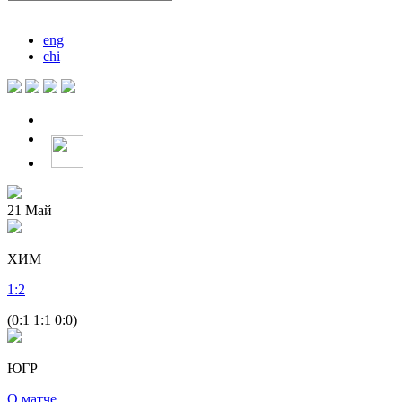
eng
chi
21
Май
ХИМ
1
:
2
(0:1 1:1 0:0)
ЮГР
О матче