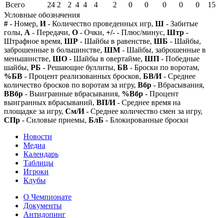
Всего
24
2
2
4
4
4
2
0
0
0
0
0
15
Условные обозначения
#
- Номер,
И
- Количество проведенных игр,
Ш
- Забитые
голы,
А
- Передачи,
О
- Очки,
+/-
- Плюс/минус,
Штр
-
Штрафное время,
ШР
- Шайбы в равенстве,
ШБ
- Шайбы,
заброшенные в большинстве,
ШМ
- Шайбы, заброшенные в
меньшинстве,
ШО
- Шайбы в овертайме,
ШП
- Победные
шайбы,
РБ
- Решающие буллиты,
БВ
- Броски по воротам,
%БВ
- Процент реализованных бросков,
БВ/И
- Среднее
количество бросков по воротам за игру,
Вбр
- Вбрасывания,
ВВбр
- Выигранные вбрасывания,
%Вбр
- Процент
выигранных вбрасываний,
ВП/И
- Среднее время на
площадке за игру,
См/И
- Среднее количество смен за игру,
СПр
- Силовые приемы,
БлБ
- Блокированные броски
Новости
Медиа
Календарь
Таблицы
Игроки
Клубы
О Чемпионате
Документы
Антидопинг