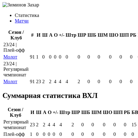
Статистика
Матчи
Сезон /
#
И
Ш
А
О
+/-
Штр
ШР
ШБ
ШМ
ШО
ШП
РБ
Клуб
23/24 |
Плей-офф
Молот
91
1
0
0
0
0
0
0
0
0
0
0
0
23/24 |
Регулярный
чемпионат
Молот
91
23
2
2
4
4
4
2
0
0
0
0
0
Суммарная статистика ВХЛ
Сезон /
И
Ш
А
О
+/-
Штр
ШР
ШБ
ШМ
ШО
ШП
РБ
Б
Клуб
Регулярный
23
2
2
4
4
4
2
0
0
0
0
0
15
чемпионат
Плей-офф
1
0
0
0
0
0
0
0
0
0
0
0
0