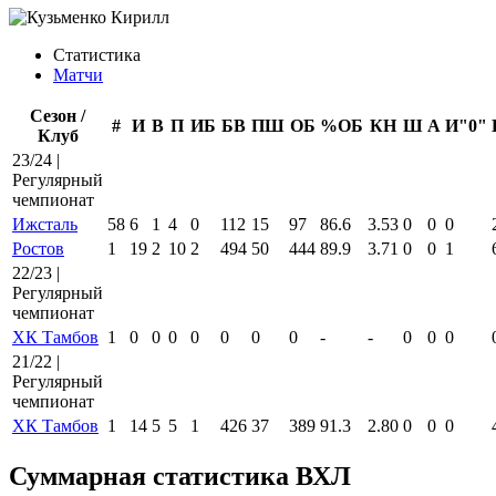
Статистика
Матчи
Сезон /
#
И
В
П
ИБ
БВ
ПШ
ОБ
%ОБ
КН
Ш
А
И"0"
Клуб
23/24 |
Регулярный
чемпионат
Ижсталь
58
6
1
4
0
112
15
97
86.6
3.53
0
0
0
Ростов
1
19
2
10
2
494
50
444
89.9
3.71
0
0
1
22/23 |
Регулярный
чемпионат
ХК Тамбов
1
0
0
0
0
0
0
0
-
-
0
0
0
21/22 |
Регулярный
чемпионат
ХК Тамбов
1
14
5
5
1
426
37
389
91.3
2.80
0
0
0
Суммарная статистика ВХЛ