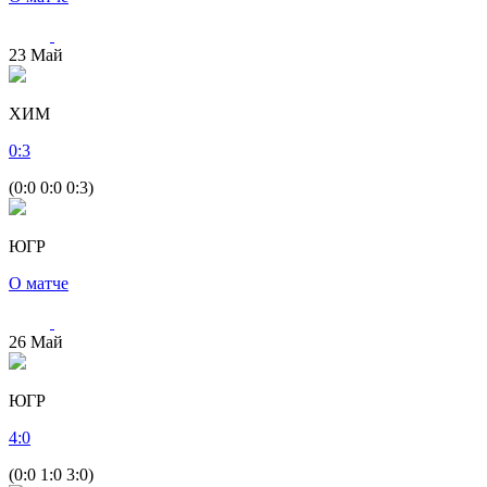
23
Май
ХИМ
0
:
3
(0:0 0:0 0:3)
ЮГР
О матче
26
Май
ЮГР
4
:
0
(0:0 1:0 3:0)