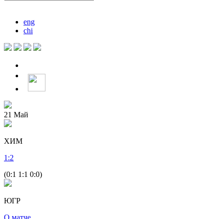
eng
chi
21
Май
ХИМ
1
:
2
(0:1 1:1 0:0)
ЮГР
О матче