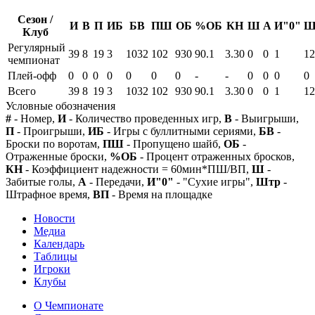
Сезон /
И
В
П
ИБ
БВ
ПШ
ОБ
%ОБ
КН
Ш
А
И"0"
Ш
Клуб
Регулярный
39
8
19
3
1032
102
930
90.1
3.30
0
0
1
12
чемпионат
Плей-офф
0
0
0
0
0
0
0
-
-
0
0
0
0
Всего
39
8
19
3
1032
102
930
90.1
3.30
0
0
1
12
Условные обозначения
#
- Номер,
И
- Количество проведенных игр,
В
- Выигрыши,
П
- Проигрыши,
ИБ
- Игры с буллитными сериями,
БВ
-
Броски по воротам,
ПШ
- Пропущено шайб,
ОБ
-
Отраженные броски,
%ОБ
- Процент отраженных бросков,
КН
- Коэффициент надежности = 60мин*ПШ/ВП,
Ш
-
Забитые голы,
А
- Передачи,
И"0"
- "Сухие игры",
Штр
-
Штрафное время,
ВП
- Время на площадке
Новости
Медиа
Календарь
Таблицы
Игроки
Клубы
О Чемпионате