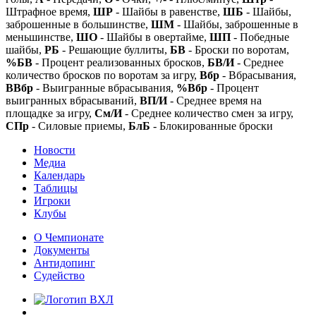
Штрафное время,
ШР
- Шайбы в равенстве,
ШБ
- Шайбы,
заброшенные в большинстве,
ШМ
- Шайбы, заброшенные в
меньшинстве,
ШО
- Шайбы в овертайме,
ШП
- Победные
шайбы,
РБ
- Решающие буллиты,
БВ
- Броски по воротам,
%БВ
- Процент реализованных бросков,
БВ/И
- Среднее
количество бросков по воротам за игру,
Вбр
- Вбрасывания,
ВВбр
- Выигранные вбрасывания,
%Вбр
- Процент
выигранных вбрасываний,
ВП/И
- Среднее время на
площадке за игру,
См/И
- Среднее количество смен за игру,
СПр
- Силовые приемы,
БлБ
- Блокированные броски
Новости
Медиа
Календарь
Таблицы
Игроки
Клубы
О Чемпионате
Документы
Антидопинг
Судейство