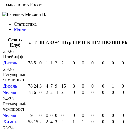
Гражданство:
Россия
Статистика
Матчи
Сезон /
#
И
Ш
А
О
+/-
Штр
ШР
ШБ
ШМ
ШО
ШП
РБ
Клуб
25/26 |
Плей-офф
Дизель
78
5
0
1
1
2
2
0
0
0
0
0
0
25/26 |
Регулярный
чемпионат
Дизель
78
24
3
4
7
9
15
3
0
0
0
1
0
Челны
78
6
0
2
2
-1
2
0
0
0
0
0
0
24/25 |
Регулярный
чемпионат
Челны
19
1
0
0
0
0
0
0
0
0
0
0
0
Химик
58
15
2
2
4
3
2
1
1
0
0
0
0
23/24 |