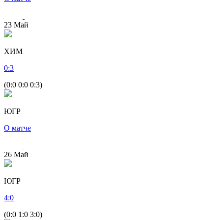
23
Май
ХИМ
0
:
3
(0:0 0:0 0:3)
ЮГР
О матче
26
Май
ЮГР
4
:
0
(0:0 1:0 3:0)