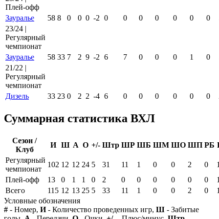
Плей-офф
Зауралье
58
8
0
0
0
-2
0
0
0
0
0
0
0
23/24 |
Регулярный
чемпионат
Зауралье
58
33
7
2
9
-2
6
7
0
0
0
1
0
21/22 |
Регулярный
чемпионат
Дизель
33
23
0
2
2
-4
6
0
0
0
0
0
0
Суммарная статистика ВХЛ
Сезон /
И
Ш
А
О
+/-
Штр
ШР
ШБ
ШМ
ШО
ШП
РБ
Клуб
Регулярный
102
12
12
24
5
31
11
1
0
0
2
0
чемпионат
Плей-офф
13
0
1
1
0
2
0
0
0
0
0
0
Всего
115
12
13
25
5
33
11
1
0
0
2
0
Условные обозначения
#
- Номер,
И
- Количество проведенных игр,
Ш
- Забитые
голы,
А
- Передачи,
О
- Очки,
+/-
- Плюс/минус,
Штр
-