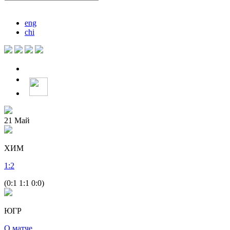
eng
chi
21
Май
ХИМ
1
:
2
(0:1 1:1 0:0)
ЮГР
О матче