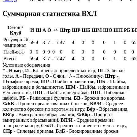
Суммарная статистика ВХЛ
Сезон /
И
Ш
А
О
+/-
Штр
ШР
ШБ
ШМ
ШО
ШП
РБ
Б
Клуб
Регулярный
59
4
3
7
-17
47
4
0
0
0
1
0
65
чемпионат
Плей-офф
0
0
0
0
0
0
0
0
0
0
0
0
0
Всего
59
4
3
7
-17
47
4
0
0
0
1
0
65
Условные обозначения
#
- Номер,
И
- Количество проведенных игр,
Ш
- Забитые
голы,
А
- Передачи,
О
- Очки,
+/-
- Плюс/минус,
Штр
-
Штрафное время,
ШР
- Шайбы в равенстве,
ШБ
- Шайбы,
заброшенные в большинстве,
ШМ
- Шайбы, заброшенные в
меньшинстве,
ШО
- Шайбы в овертайме,
ШП
- Победные
шайбы,
РБ
- Решающие буллиты,
БВ
- Броски по воротам,
%БВ
- Процент реализованных бросков,
БВ/И
- Среднее
количество бросков по воротам за игру,
Вбр
- Вбрасывания,
ВВбр
- Выигранные вбрасывания,
%Вбр
- Процент
выигранных вбрасываний,
ВП/И
- Среднее время на
площадке за игру,
См/И
- Среднее количество смен за игру,
СПр
- Силовые приемы,
БлБ
- Блокированные броски