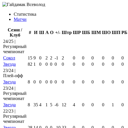
Статистика
Матчи
Сезон /
#
И
Ш
А
О
+/-
Штр
ШР
ШБ
ШМ
ШО
ШП
РБ
Клуб
24/25 |
Регулярный
чемпионат
Сокол
15
9
0
2
2
-1
2
0
0
0
0
0
0
Звезда
82
1
0
0
0
0
0
0
0
0
0
0
0
23/24 |
Плей-офф
Звезда
8
0
0
0
0
0
0
0
0
0
0
0
0
23/24 |
Регулярный
чемпионат
Звезда
8
35
4
1
5
-6
12
4
0
0
0
1
0
22/23 |
Регулярный
чемпионат
Звезда
28
14
0
0
0
-10
33
0
0
0
0
0
0