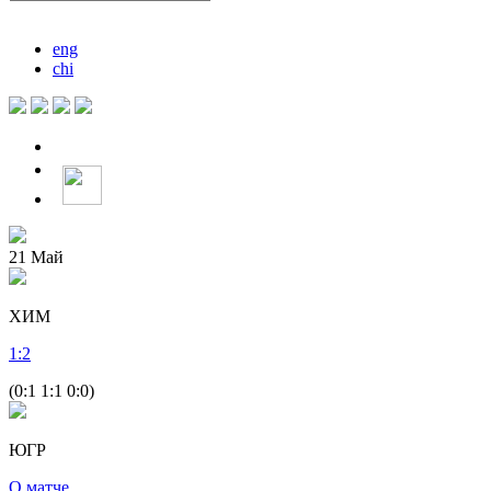
eng
chi
21
Май
ХИМ
1
:
2
(0:1 1:1 0:0)
ЮГР
О матче