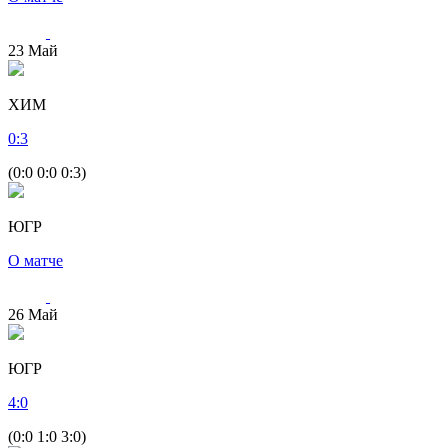
23
Май
ХИМ
0
:
3
(0:0 0:0 0:3)
ЮГР
О матче
26
Май
ЮГР
4
:
0
(0:0 1:0 3:0)