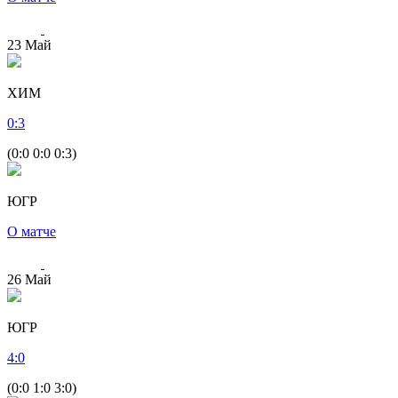
23
Май
ХИМ
0
:
3
(0:0 0:0 0:3)
ЮГР
О матче
26
Май
ЮГР
4
:
0
(0:0 1:0 3:0)