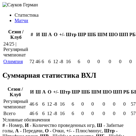
Статистика
Матчи
Сезон /
#
И
Ш
А
О
+/-
Штр
ШР
ШБ
ШМ
ШО
ШП
РБ
Клуб
24/25 |
Регулярный
чемпионат
Олимпия
72
46
6
6
12
-8
16
6
0
0
0
0
0
Суммарная статистика ВХЛ
Сезон /
И
Ш
А
О
+/-
Штр
ШР
ШБ
ШМ
ШО
ШП
РБ
Б
Клуб
Регулярный
46
6
6
12
-8
16
6
0
0
0
0
0
57
чемпионат
Всего
46
6
6
12
-8
16
6
0
0
0
0
0
57
Условные обозначения
#
- Номер,
И
- Количество проведенных игр,
Ш
- Забитые
голы,
А
- Передачи,
О
- Очки,
+/-
- Плюс/минус,
Штр
-