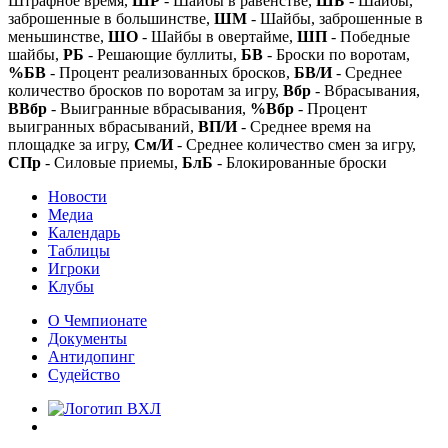
Штрафное время,
ШР
- Шайбы в равенстве,
ШБ
- Шайбы,
заброшенные в большинстве,
ШМ
- Шайбы, заброшенные в
меньшинстве,
ШО
- Шайбы в овертайме,
ШП
- Победные
шайбы,
РБ
- Решающие буллиты,
БВ
- Броски по воротам,
%БВ
- Процент реализованных бросков,
БВ/И
- Среднее
количество бросков по воротам за игру,
Вбр
- Вбрасывания,
ВВбр
- Выигранные вбрасывания,
%Вбр
- Процент
выигранных вбрасываний,
ВП/И
- Среднее время на
площадке за игру,
См/И
- Среднее количество смен за игру,
СПр
- Силовые приемы,
БлБ
- Блокированные броски
Новости
Медиа
Календарь
Таблицы
Игроки
Клубы
О Чемпионате
Документы
Антидопинг
Судейство