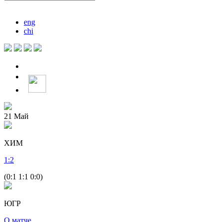
eng
chi
21
Май
ХИМ
1
:
2
(0:1 1:1 0:0)
ЮГР
О матче