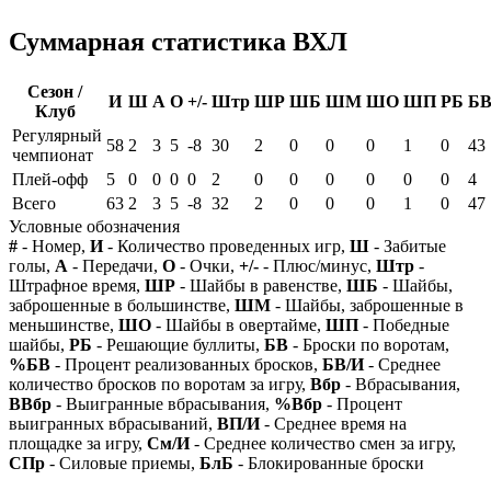
Суммарная статистика ВХЛ
Сезон /
И
Ш
А
О
+/-
Штр
ШР
ШБ
ШМ
ШО
ШП
РБ
Б
Клуб
Регулярный
58
2
3
5
-8
30
2
0
0
0
1
0
43
чемпионат
Плей-офф
5
0
0
0
0
2
0
0
0
0
0
0
4
Всего
63
2
3
5
-8
32
2
0
0
0
1
0
47
Условные обозначения
#
- Номер,
И
- Количество проведенных игр,
Ш
- Забитые
голы,
А
- Передачи,
О
- Очки,
+/-
- Плюс/минус,
Штр
-
Штрафное время,
ШР
- Шайбы в равенстве,
ШБ
- Шайбы,
заброшенные в большинстве,
ШМ
- Шайбы, заброшенные в
меньшинстве,
ШО
- Шайбы в овертайме,
ШП
- Победные
шайбы,
РБ
- Решающие буллиты,
БВ
- Броски по воротам,
%БВ
- Процент реализованных бросков,
БВ/И
- Среднее
количество бросков по воротам за игру,
Вбр
- Вбрасывания,
ВВбр
- Выигранные вбрасывания,
%Вбр
- Процент
выигранных вбрасываний,
ВП/И
- Среднее время на
площадке за игру,
См/И
- Среднее количество смен за игру,
СПр
- Силовые приемы,
БлБ
- Блокированные броски