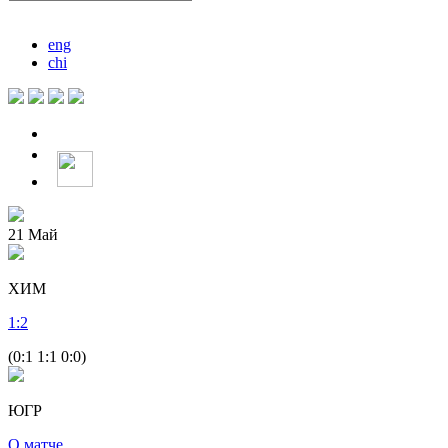
eng
chi
21
Май
ХИМ
1
:
2
(0:1 1:1 0:0)
ЮГР
О матче