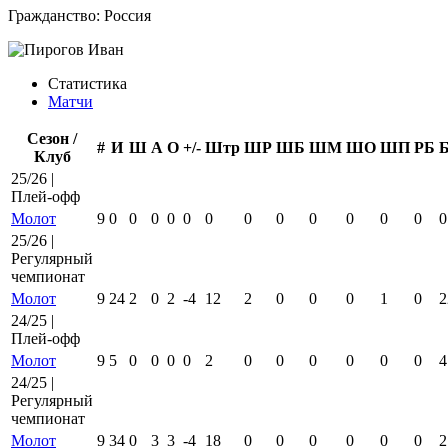
Гражданство:
Россия
Статистика
Матчи
Сезон /
#
И
Ш
А
О
+/-
Штр
ШР
ШБ
ШМ
ШО
ШП
РБ
Клуб
25/26 |
Плей-офф
Молот
9
0
0
0
0
0
0
0
0
0
0
0
0
0
25/26 |
Регулярный
чемпионат
Молот
9
24
2
0
2
-4
12
2
0
0
0
1
0
2
24/25 |
Плей-офф
Молот
9
5
0
0
0
0
2
0
0
0
0
0
0
4
24/25 |
Регулярный
чемпионат
Молот
9
34
0
3
3
-4
18
0
0
0
0
0
0
2