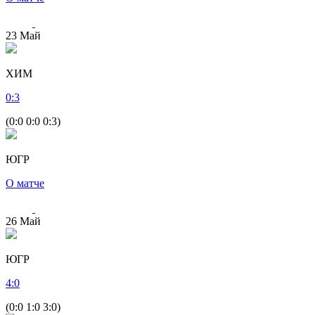
23
Май
ХИМ
0
:
3
(0:0 0:0 0:3)
ЮГР
О матче
26
Май
ЮГР
4
:
0
(0:0 1:0 3:0)