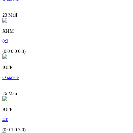
23
Май
ХИМ
0
:
3
(0:0 0:0 0:3)
ЮГР
О матче
26
Май
ЮГР
4
:
0
(0:0 1:0 3:0)