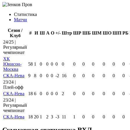
Статистика
Матчи
Сезон /
#
И
Ш
А
О
+/-
Штр
ШР
ШБ
ШМ
ШО
ШП
РБ
Клуб
24/25 |
Регулярный
чемпионат
ХК
Юнисон-
58
1
0
0
0
0
0
0
0
0
0
0
0
Москва
СКА-Нева
9
8
0
0
0
-2
16
0
0
0
0
0
0
23/24 |
Плей-офф
СКА-Нева
18
6
0
0
0
0
2
0
0
0
0
0
0
23/24 |
Регулярный
чемпионат
СКА-Нева
18
20
1
2
3
-3
11
1
0
0
0
0
0
Суммарная статистика ВХЛ