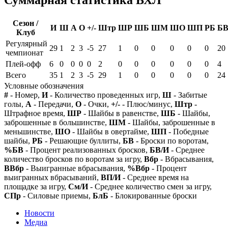
Сезон /
И
Ш
А
О
+/-
Штр
ШР
ШБ
ШМ
ШО
ШП
РБ
Б
Клуб
Регулярный
29
1
2
3
-5
27
1
0
0
0
0
0
20
чемпионат
Плей-офф
6
0
0
0
0
2
0
0
0
0
0
0
4
Всего
35
1
2
3
-5
29
1
0
0
0
0
0
24
Условные обозначения
#
- Номер,
И
- Количество проведенных игр,
Ш
- Забитые
голы,
А
- Передачи,
О
- Очки,
+/-
- Плюс/минус,
Штр
-
Штрафное время,
ШР
- Шайбы в равенстве,
ШБ
- Шайбы,
заброшенные в большинстве,
ШМ
- Шайбы, заброшенные в
меньшинстве,
ШО
- Шайбы в овертайме,
ШП
- Победные
шайбы,
РБ
- Решающие буллиты,
БВ
- Броски по воротам,
%БВ
- Процент реализованных бросков,
БВ/И
- Среднее
количество бросков по воротам за игру,
Вбр
- Вбрасывания,
ВВбр
- Выигранные вбрасывания,
%Вбр
- Процент
выигранных вбрасываний,
ВП/И
- Среднее время на
площадке за игру,
См/И
- Среднее количество смен за игру,
СПр
- Силовые приемы,
БлБ
- Блокированные броски
Новости
Медиа