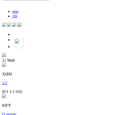
eng
chi
21
Май
ХИМ
1
:
2
(0:1 1:1 0:0)
ЮГР
О матче