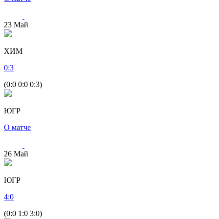
23
Май
ХИМ
0
:
3
(0:0 0:0 0:3)
ЮГР
О матче
26
Май
ЮГР
4
:
0
(0:0 1:0 3:0)