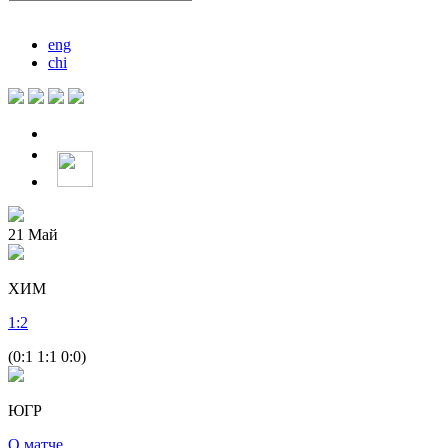
eng
chi
21
Май
ХИМ
1
:
2
(0:1 1:1 0:0)
ЮГР
О матче