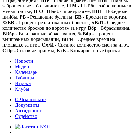
Штрафное время,
ШР
- Шайбы в равенстве,
ШБ
- Шайбы,
заброшенные в большинстве,
ШМ
- Шайбы, заброшенные в
меньшинстве,
ШО
- Шайбы в овертайме,
ШП
- Победные
шайбы,
РБ
- Решающие буллиты,
БВ
- Броски по воротам,
%БВ
- Процент реализованных бросков,
БВ/И
- Среднее
количество бросков по воротам за игру,
Вбр
- Вбрасывания,
ВВбр
- Выигранные вбрасывания,
%Вбр
- Процент
выигранных вбрасываний,
ВП/И
- Среднее время на
площадке за игру,
См/И
- Среднее количество смен за игру,
СПр
- Силовые приемы,
БлБ
- Блокированные броски
Новости
Медиа
Календарь
Таблицы
Игроки
Клубы
О Чемпионате
Документы
Антидопинг
Судейство