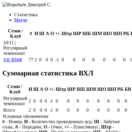
Статистика
Матчи
Сезон /
#
И
Ш
А
О
+/-
Штр
ШР
ШБ
ШМ
ШО
ШП
РБ
Клуб
10/11 |
Регулярный
чемпионат
ХК ВМФ
77
2
0
0
0
-1
0
0
0
0
0
0
0
Суммарная статистика ВХЛ
Сезон /
И
Ш
А
О
+/-
Штр
ШР
ШБ
ШМ
ШО
ШП
РБ
БВ
Клуб
Регулярный
2
0
0
0
-1
0
0
0
0
0
0
0
0
чемпионат
Всего
2
0
0
0
-1
0
0
0
0
0
0
0
0
Условные обозначения
#
- Номер,
И
- Количество проведенных игр,
Ш
- Забитые
голы,
А
- Передачи,
О
- Очки,
+/-
- Плюс/минус,
Штр
-