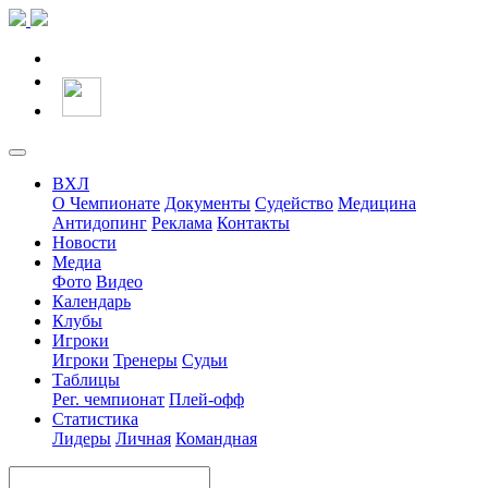
ВХЛ
О Чемпионате
Документы
Судейство
Медицина
Антидопинг
Реклама
Контакты
Новости
Медиа
Фото
Видео
Календарь
Клубы
Игроки
Игроки
Тренеры
Судьи
Таблицы
Рег. чемпионат
Плей-офф
Статистика
Лидеры
Личная
Командная