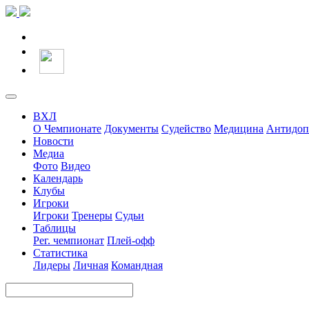
ВХЛ
О Чемпионате
Документы
Судейство
Медицина
Антидоп
Новости
Медиа
Фото
Видео
Календарь
Клубы
Игроки
Игроки
Тренеры
Судьи
Таблицы
Рег. чемпионат
Плей-офф
Статистика
Лидеры
Личная
Командная