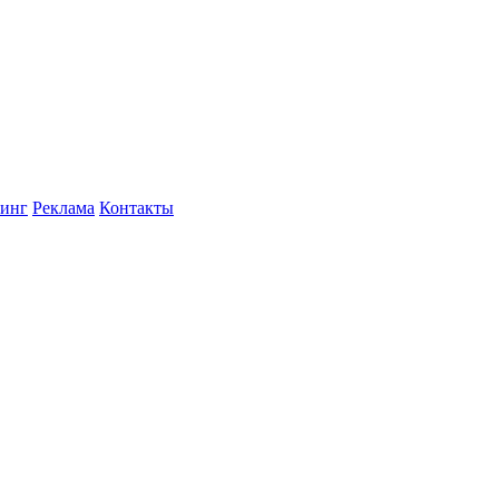
инг
Реклама
Контакты