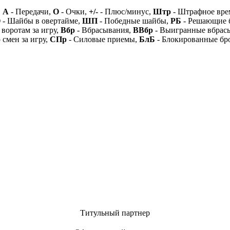
,
А
- Передачи,
О
- Очки,
+/-
- Плюс/минус,
Штр
- Штрафное вре
О
- Шайбы в овертайме,
ШП
- Победные шайбы,
РБ
- Решающие 
 воротам за игру,
Вбр
- Вбрасывания,
ВВбр
- Выигранные вбрас
 смен за игру,
СПр
- Силовые приемы,
БлБ
- Блокированные бр
Титульный партнер