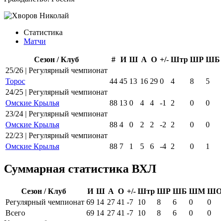
Статистика
Матчи
Сезон / Клуб
#
И
Ш
А
О
+/-
Штр
ШР
ШБ
25/26 | Регулярный чемпионат
Торос
44
45
13
16
29
0
4
8
5
24/25 | Регулярный чемпионат
Омские Крылья
88
13
0
4
4
-1
2
0
0
23/24 | Регулярный чемпионат
Омские Крылья
88
4
0
2
2
-2
2
0
0
22/23 | Регулярный чемпионат
Омские Крылья
88
7
1
5
6
-4
2
0
1
Суммарная статистика ВХЛ
Сезон / Клуб
И
Ш
А
О
+/-
Штр
ШР
ШБ
ШМ
Ш
Регулярный чемпионат
69
14
27
41
-7
10
8
6
0
0
Всего
69
14
27
41
-7
10
8
6
0
0