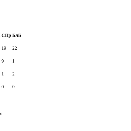
И
СПр
БлБ
19
22
9
1
1
2
0
0
Б