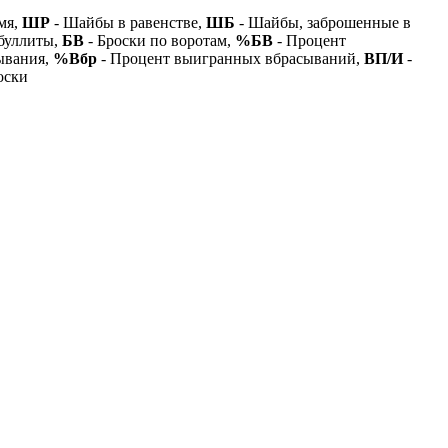
мя,
ШР
- Шайбы в равенстве,
ШБ
- Шайбы, заброшенные в
буллиты,
БВ
- Броски по воротам,
%БВ
- Процент
ывания,
%Вбр
- Процент выигранных вбрасываний,
ВП/И
-
оски