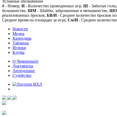
Условные обозначения
#
- Номер,
И
- Количество проведенных игр,
Ш
- Забитые голы
большинстве,
ШМ
- Шайбы, заброшенные в меньшинстве,
Ш
реализованных бросков,
БВ/И
- Среднее количество бросков по
Среднее время на площадке за игру,
См/И
- Среднее количество
Новости
Медиа
Календарь
Таблицы
Игроки
Клубы
О Чемпионате
Документы
Антидопинг
Судейство