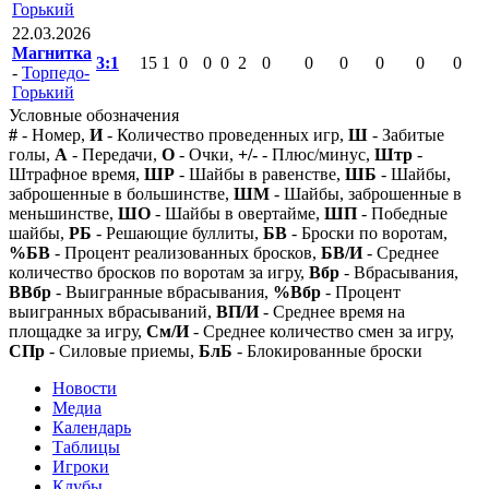
Горький
22.03.2026
Магнитка
3:1
15
1
0
0
0
2
0
0
0
0
0
0
-
Торпедо-
Горький
Условные обозначения
#
- Номер,
И
- Количество проведенных игр,
Ш
- Забитые
голы,
А
- Передачи,
О
- Очки,
+/-
- Плюс/минус,
Штр
-
Штрафное время,
ШР
- Шайбы в равенстве,
ШБ
- Шайбы,
заброшенные в большинстве,
ШМ
- Шайбы, заброшенные в
меньшинстве,
ШО
- Шайбы в овертайме,
ШП
- Победные
шайбы,
РБ
- Решающие буллиты,
БВ
- Броски по воротам,
%БВ
- Процент реализованных бросков,
БВ/И
- Среднее
количество бросков по воротам за игру,
Вбр
- Вбрасывания,
ВВбр
- Выигранные вбрасывания,
%Вбр
- Процент
выигранных вбрасываний,
ВП/И
- Среднее время на
площадке за игру,
См/И
- Среднее количество смен за игру,
СПр
- Силовые приемы,
БлБ
- Блокированные броски
Новости
Медиа
Календарь
Таблицы
Игроки
Клубы