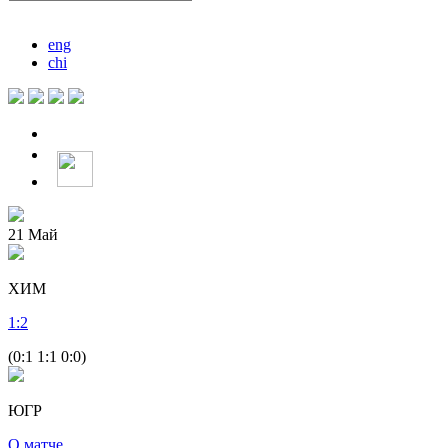
eng
chi
21
Май
ХИМ
1
:
2
(0:1 1:1 0:0)
ЮГР
О матче