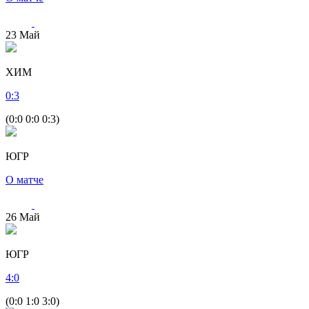
23
Май
ХИМ
0
:
3
(0:0 0:0 0:3)
ЮГР
О матче
26
Май
ЮГР
4
:
0
(0:0 1:0 3:0)