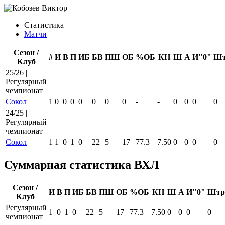
Статистика
Матчи
Сезон /
#
И
В
П
ИБ
БВ
ПШ
ОБ
%ОБ
КН
Ш
А
И"0"
Ш
Клуб
25/26 |
Регулярный
чемпионат
Сокол
1
0
0
0
0
0
0
0
-
-
0
0
0
0
24/25 |
Регулярный
чемпионат
Сокол
1
1
0
1
0
22
5
17
77.3
7.50
0
0
0
0
Суммарная статистика ВХЛ
Сезон /
И
В
П
ИБ
БВ
ПШ
ОБ
%ОБ
КН
Ш
А
И"0"
Штр
Клуб
Регулярный
1
0
1
0
22
5
17
77.3
7.50
0
0
0
0
чемпионат