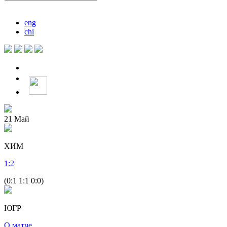
eng
chi
21
Май
ХИМ
1
:
2
(0:1 1:1 0:0)
ЮГР
О матче