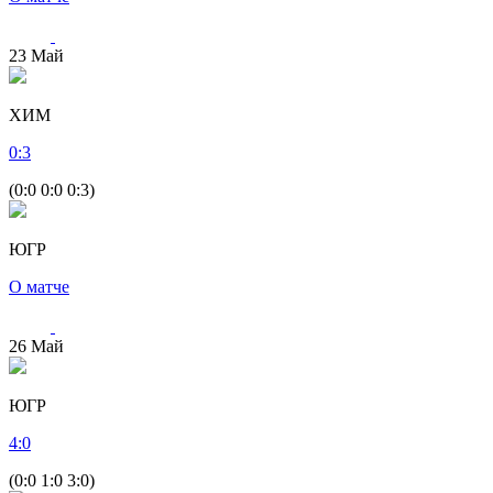
23
Май
ХИМ
0
:
3
(0:0 0:0 0:3)
ЮГР
О матче
26
Май
ЮГР
4
:
0
(0:0 1:0 3:0)