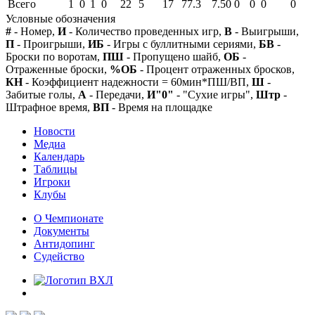
Всего
1
0
1
0
22
5
17
77.3
7.50
0
0
0
0
Условные обозначения
#
- Номер,
И
- Количество проведенных игр,
В
- Выигрыши,
П
- Проигрыши,
ИБ
- Игры с буллитными сериями,
БВ
-
Броски по воротам,
ПШ
- Пропущено шайб,
ОБ
-
Отраженные броски,
%ОБ
- Процент отраженных бросков,
КН
- Коэффициент надежности = 60мин*ПШ/ВП,
Ш
-
Забитые голы,
А
- Передачи,
И"0"
- "Сухие игры",
Штр
-
Штрафное время,
ВП
- Время на площадке
Новости
Медиа
Календарь
Таблицы
Игроки
Клубы
О Чемпионате
Документы
Антидопинг
Судейство