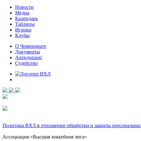
Новости
Медиа
Календарь
Таблицы
Игроки
Клубы
О Чемпионате
Документы
Антидопинг
Судейство
Политика ВХЛ в отношении обработки и защиты персональны
Ассоциация «Высшая хоккейная лига»