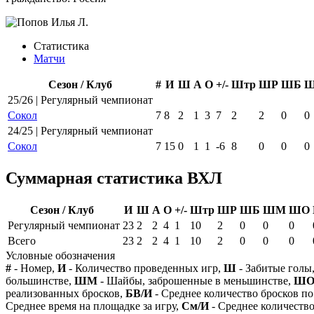
Статистика
Матчи
Сезон / Клуб
#
И
Ш
А
О
+/-
Штр
ШР
ШБ
25/26 | Регулярный чемпионат
Сокол
7
8
2
1
3
7
2
2
0
0
24/25 | Регулярный чемпионат
Сокол
7
15
0
1
1
-6
8
0
0
0
Суммарная статистика ВХЛ
Сезон / Клуб
И
Ш
А
О
+/-
Штр
ШР
ШБ
ШМ
ШО
Регулярный чемпионат
23
2
2
4
1
10
2
0
0
0
Всего
23
2
2
4
1
10
2
0
0
0
Условные обозначения
#
- Номер,
И
- Количество проведенных игр,
Ш
- Забитые голы
большинстве,
ШМ
- Шайбы, заброшенные в меньшинстве,
Ш
реализованных бросков,
БВ/И
- Среднее количество бросков по
Среднее время на площадке за игру,
См/И
- Среднее количество