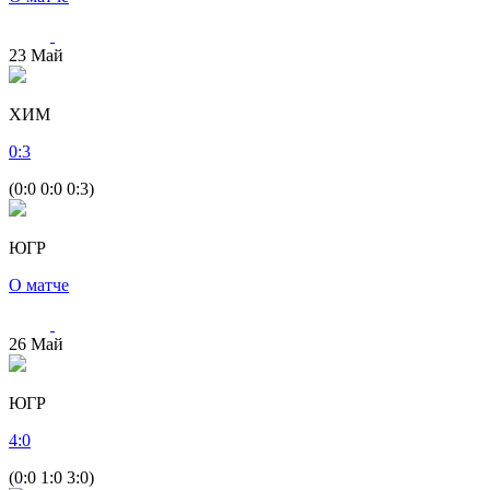
23
Май
ХИМ
0
:
3
(0:0 0:0 0:3)
ЮГР
О матче
26
Май
ЮГР
4
:
0
(0:0 1:0 3:0)