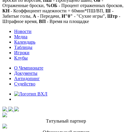
Броски по воротам,
ПШ
- Пропущено шайб,
ОБ
-
Отраженные броски,
%ОБ
- Процент отраженных бросков,
КН
- Коэффициент надежности = 60мин*ПШ/ВП,
Ш
-
Забитые голы,
А
- Передачи,
И"0"
- "Сухие игры",
Штр
-
Штрафное время,
ВП
- Время на площадке
Новости
Медиа
Календарь
Таблицы
Игроки
Клубы
О Чемпионате
Документы
Антидопинг
Судейство
Титульный партнер