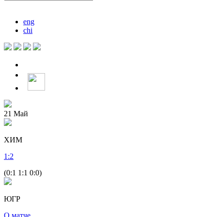
eng
chi
21
Май
ХИМ
1
:
2
(0:1 1:1 0:0)
ЮГР
О матче