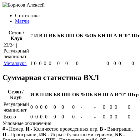
Статистика
Матчи
Сезон /
#
И
В
П
ИБ
БВ
ПШ
ОБ
%ОБ
КН
Ш
А
И"0"
Шт
Клуб
23/24 |
Регулярный
чемпионат
Металлург
1
0
0
0
0
0
0
0
-
-
0
0
0
0
Суммарная статистика ВХЛ
Сезон /
И
В
П
ИБ
БВ
ПШ
ОБ
%ОБ
КН
Ш
А
И"0"
Штр
Клуб
Регулярный
0
0
0
0
0
0
0
-
-
0
0
0
0
чемпионат
Всего
0
0
0
0
0
0
0
-
-
0
0
0
0
Условные обозначения
#
- Номер,
И
- Количество проведенных игр,
В
- Выигрыши,
П
- Проигрыши,
ИБ
- Игры с буллитными сериями,
БВ
-