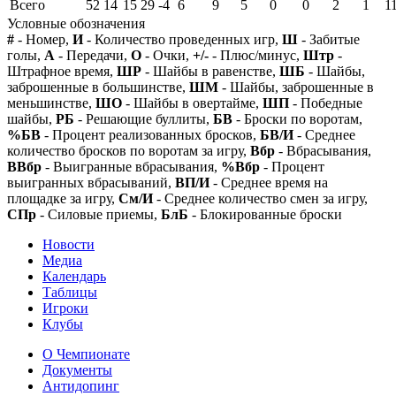
Всего
52
14
15
29
-4
6
9
5
0
0
2
1
1
Условные обозначения
#
- Номер,
И
- Количество проведенных игр,
Ш
- Забитые
голы,
А
- Передачи,
О
- Очки,
+/-
- Плюс/минус,
Штр
-
Штрафное время,
ШР
- Шайбы в равенстве,
ШБ
- Шайбы,
заброшенные в большинстве,
ШМ
- Шайбы, заброшенные в
меньшинстве,
ШО
- Шайбы в овертайме,
ШП
- Победные
шайбы,
РБ
- Решающие буллиты,
БВ
- Броски по воротам,
%БВ
- Процент реализованных бросков,
БВ/И
- Среднее
количество бросков по воротам за игру,
Вбр
- Вбрасывания,
ВВбр
- Выигранные вбрасывания,
%Вбр
- Процент
выигранных вбрасываний,
ВП/И
- Среднее время на
площадке за игру,
См/И
- Среднее количество смен за игру,
СПр
- Силовые приемы,
БлБ
- Блокированные броски
Новости
Медиа
Календарь
Таблицы
Игроки
Клубы
О Чемпионате
Документы
Антидопинг