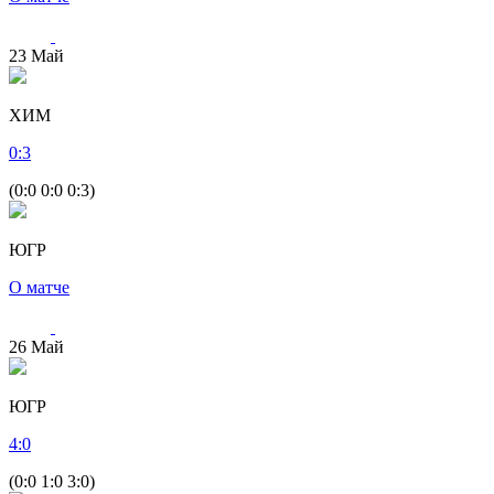
23
Май
ХИМ
0
:
3
(0:0 0:0 0:3)
ЮГР
О матче
26
Май
ЮГР
4
:
0
(0:0 1:0 3:0)