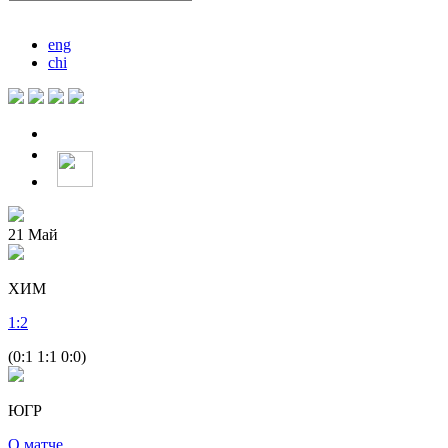
eng
chi
21
Май
ХИМ
1
:
2
(0:1 1:1 0:0)
ЮГР
О матче