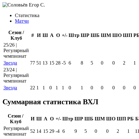
Статистика
Матчи
Сезон /
#
И
Ш
А
О
+/-
Штр
ШР
ШБ
ШМ
ШО
ШП
Р
Клуб
25/26 |
Регулярный
чемпионат
Звезда
77
51
13
15
28
-5
6
8
5
0
0
2
1
23/24 |
Регулярный
чемпионат
Звезда
22
1
1
0
1
1
0
1
0
0
0
0
0
Суммарная статистика ВХЛ
Сезон /
И
Ш
А
О
+/-
Штр
ШР
ШБ
ШМ
ШО
ШП
РБ
Б
Клуб
Регулярный
52
14
15
29
-4
6
9
5
0
0
2
1
1
чемпионат