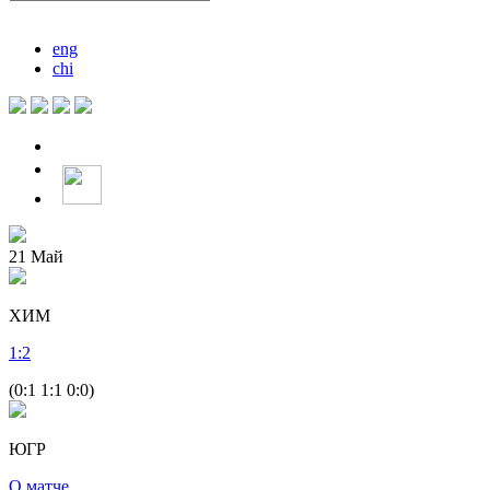
eng
chi
21
Май
ХИМ
1
:
2
(0:1 1:1 0:0)
ЮГР
О матче