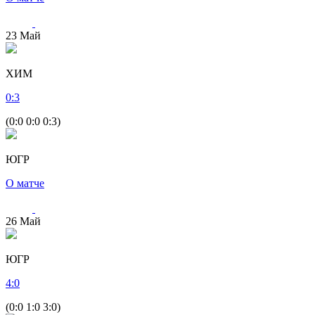
23
Май
ХИМ
0
:
3
(0:0 0:0 0:3)
ЮГР
О матче
26
Май
ЮГР
4
:
0
(0:0 1:0 3:0)