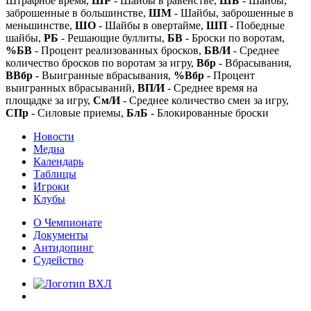
Штрафное время,
ШР
- Шайбы в равенстве,
ШБ
- Шайбы,
заброшенные в большинстве,
ШМ
- Шайбы, заброшенные в
меньшинстве,
ШО
- Шайбы в овертайме,
ШП
- Победные
шайбы,
РБ
- Решающие буллиты,
БВ
- Броски по воротам,
%БВ
- Процент реализованных бросков,
БВ/И
- Среднее
количество бросков по воротам за игру,
Вбр
- Вбрасывания,
ВВбр
- Выигранные вбрасывания,
%Вбр
- Процент
выигранных вбрасываний,
ВП/И
- Среднее время на
площадке за игру,
См/И
- Среднее количество смен за игру,
СПр
- Силовые приемы,
БлБ
- Блокированные броски
Новости
Медиа
Календарь
Таблицы
Игроки
Клубы
О Чемпионате
Документы
Антидопинг
Судейство