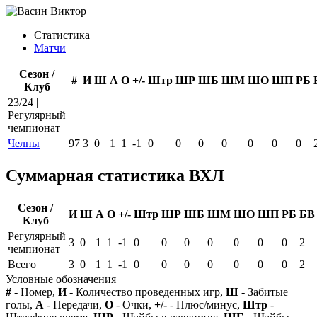
Статистика
Матчи
Сезон /
#
И
Ш
А
О
+/-
Штр
ШР
ШБ
ШМ
ШО
ШП
РБ
Клуб
23/24 |
Регулярный
чемпионат
Челны
97
3
0
1
1
-1
0
0
0
0
0
0
0
Суммарная статистика ВХЛ
Сезон /
И
Ш
А
О
+/-
Штр
ШР
ШБ
ШМ
ШО
ШП
РБ
БВ
Клуб
Регулярный
3
0
1
1
-1
0
0
0
0
0
0
0
2
чемпионат
Всего
3
0
1
1
-1
0
0
0
0
0
0
0
2
Условные обозначения
#
- Номер,
И
- Количество проведенных игр,
Ш
- Забитые
голы,
А
- Передачи,
О
- Очки,
+/-
- Плюс/минус,
Штр
-