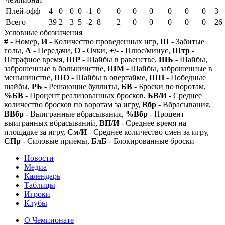
Плей-офф
4
0
0
0
-1
0
0
0
0
0
0
0
3
Всего
39
2
3
5
-2
8
2
0
0
0
0
0
26
Условные обозначения
#
- Номер,
И
- Количество проведенных игр,
Ш
- Забитые
голы,
А
- Передачи,
О
- Очки,
+/-
- Плюс/минус,
Штр
-
Штрафное время,
ШР
- Шайбы в равенстве,
ШБ
- Шайбы,
заброшенные в большинстве,
ШМ
- Шайбы, заброшенные в
меньшинстве,
ШО
- Шайбы в овертайме,
ШП
- Победные
шайбы,
РБ
- Решающие буллиты,
БВ
- Броски по воротам,
%БВ
- Процент реализованных бросков,
БВ/И
- Среднее
количество бросков по воротам за игру,
Вбр
- Вбрасывания,
ВВбр
- Выигранные вбрасывания,
%Вбр
- Процент
выигранных вбрасываний,
ВП/И
- Среднее время на
площадке за игру,
См/И
- Среднее количество смен за игру,
СПр
- Силовые приемы,
БлБ
- Блокированные броски
Новости
Медиа
Календарь
Таблицы
Игроки
Клубы
О Чемпионате