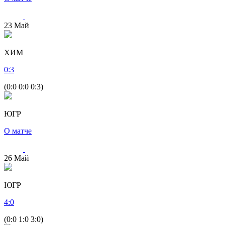
23
Май
ХИМ
0
:
3
(0:0 0:0 0:3)
ЮГР
О матче
26
Май
ЮГР
4
:
0
(0:0 1:0 3:0)