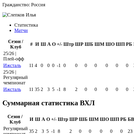
Гражданство:
Россия
Статистика
Матчи
Сезон /
#
И
Ш
А
О
+/-
Штр
ШР
ШБ
ШМ
ШО
ШП
РБ
Клуб
25/26 |
Плей-офф
Ижсталь
11
4
0
0
0
-1
0
0
0
0
0
0
0
25/26 |
Регулярный
чемпионат
Ижсталь
11
35
2
3
5
-1
8
2
0
0
0
0
0
Суммарная статистика ВХЛ
Сезон /
И
Ш
А
О
+/-
Штр
ШР
ШБ
ШМ
ШО
ШП
РБ
Б
Клуб
Регулярный
35
2
3
5
-1
8
2
0
0
0
0
0
23
чемпионат