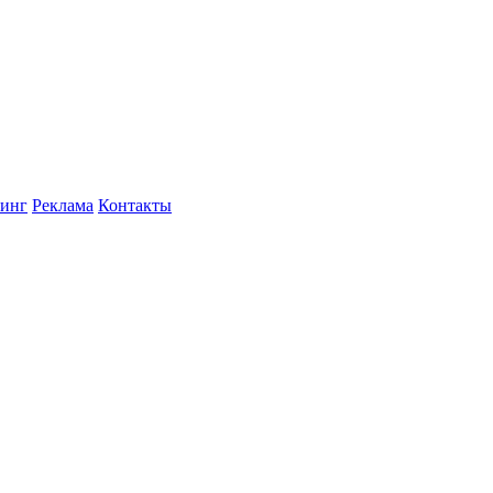
инг
Реклама
Контакты