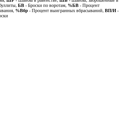
мя,
ШР
- Шайбы в равенстве,
ШБ
- Шайбы, заброшенные в
буллиты,
БВ
- Броски по воротам,
%БВ
- Процент
ывания,
%Вбр
- Процент выигранных вбрасываний,
ВП/И
-
оски