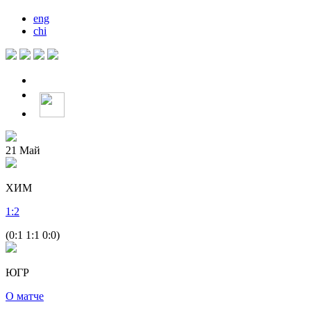
eng
chi
21
Май
ХИМ
1
:
2
(0:1 1:1 0:0)
ЮГР
О матче