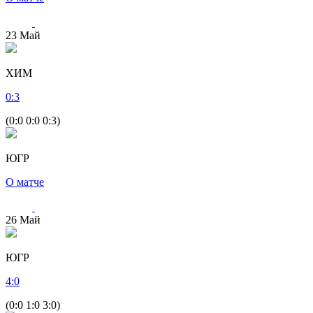
23
Май
ХИМ
0
:
3
(0:0 0:0 0:3)
ЮГР
О матче
26
Май
ЮГР
4
:
0
(0:0 1:0 3:0)