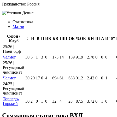
Гражданство:
Россия
Статистика
Матчи
Сезон /
#
И
В
П
ИБ
БВ
ПШ
ОБ
%ОБ
КН
Ш
А
И"0"
Клуб
25/26 |
Плей-офф
Челмет
30
5
1
3
0
173
14
159
91.9
2.78
0
0
0
25/26 |
Регулярный
чемпионат
Челмет
30
29
17
6
4
694
61
633
91.2
2.42
0
0
1
24/25 |
Регулярный
чемпионат
Торпедо-
30
2
0
1
0
32
4
28
87.5
3.72
0
1
0
Горький
Суммарная статистика ВХЛ