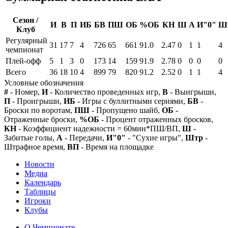
Сезон /
И
В
П
ИБ
БВ
ПШ
ОБ
%ОБ
КН
Ш
А
И"0"
Ш
Клуб
Регулярный
31
17
7
4
726
65
661
91.0
2.47
0
1
1
4
чемпионат
Плей-офф
5
1
3
0
173
14
159
91.9
2.78
0
0
0
0
Всего
36
18
10
4
899
79
820
91.2
2.52
0
1
1
4
Условные обозначения
#
- Номер,
И
- Количество проведенных игр,
В
- Выигрыши,
П
- Проигрыши,
ИБ
- Игры с буллитными сериями,
БВ
-
Броски по воротам,
ПШ
- Пропущено шайб,
ОБ
-
Отраженные броски,
%ОБ
- Процент отраженных бросков,
КН
- Коэффициент надежности = 60мин*ПШ/ВП,
Ш
-
Забитые голы,
А
- Передачи,
И"0"
- "Сухие игры",
Штр
-
Штрафное время,
ВП
- Время на площадке
Новости
Медиа
Календарь
Таблицы
Игроки
Клубы
О Чемпионате