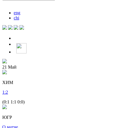
eng
chi
21
Май
ХИМ
1
:
2
(0:1 1:1 0:0)
ЮГР
О матче