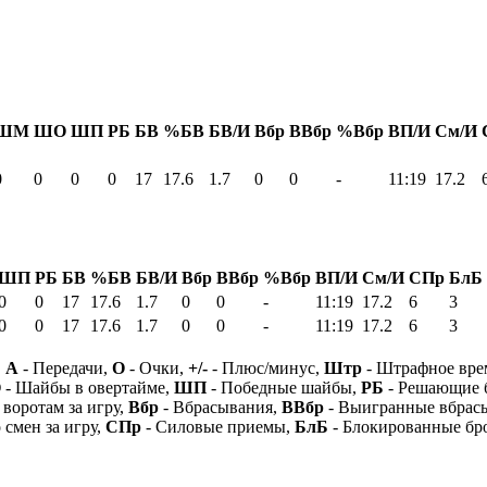
ШМ
ШО
ШП
РБ
БВ
%БВ
БВ/И
Вбр
ВВбр
%Вбр
ВП/И
См/И
0
0
0
0
17
17.6
1.7
0
0
-
11:19
17.2
ШП
РБ
БВ
%БВ
БВ/И
Вбр
ВВбр
%Вбр
ВП/И
См/И
СПр
БлБ
0
0
17
17.6
1.7
0
0
-
11:19
17.2
6
3
0
0
17
17.6
1.7
0
0
-
11:19
17.2
6
3
,
А
- Передачи,
О
- Очки,
+/-
- Плюс/минус,
Штр
- Штрафное вре
О
- Шайбы в овертайме,
ШП
- Победные шайбы,
РБ
- Решающие 
 воротам за игру,
Вбр
- Вбрасывания,
ВВбр
- Выигранные вбрас
 смен за игру,
СПр
- Силовые приемы,
БлБ
- Блокированные бр