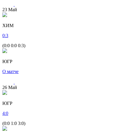
23
Май
ХИМ
0
:
3
(0:0 0:0 0:3)
ЮГР
О матче
26
Май
ЮГР
4
:
0
(0:0 1:0 3:0)