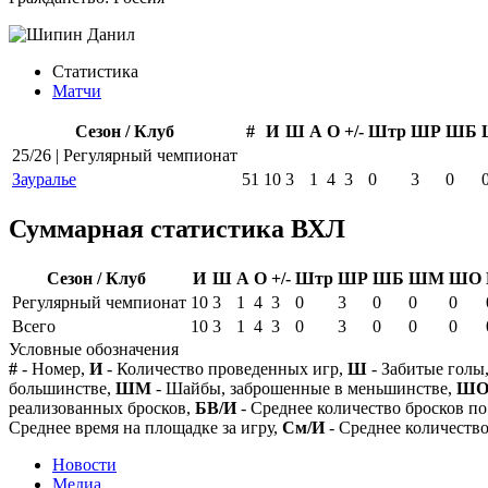
Статистика
Матчи
Сезон / Клуб
#
И
Ш
А
О
+/-
Штр
ШР
ШБ
25/26 | Регулярный чемпионат
Зауралье
51
10
3
1
4
3
0
3
0
Суммарная статистика ВХЛ
Сезон / Клуб
И
Ш
А
О
+/-
Штр
ШР
ШБ
ШМ
ШО
Регулярный чемпионат
10
3
1
4
3
0
3
0
0
0
Всего
10
3
1
4
3
0
3
0
0
0
Условные обозначения
#
- Номер,
И
- Количество проведенных игр,
Ш
- Забитые голы
большинстве,
ШМ
- Шайбы, заброшенные в меньшинстве,
Ш
реализованных бросков,
БВ/И
- Среднее количество бросков по
Среднее время на площадке за игру,
См/И
- Среднее количество
Новости
Медиа