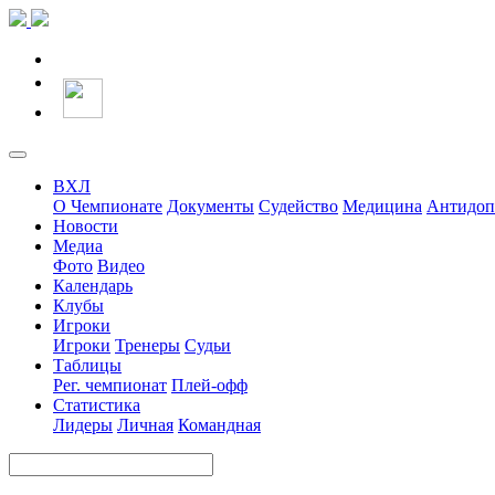
ВХЛ
О Чемпионате
Документы
Судейство
Медицина
Антидоп
Новости
Медиа
Фото
Видео
Календарь
Клубы
Игроки
Игроки
Тренеры
Судьи
Таблицы
Рег. чемпионат
Плей-офф
Статистика
Лидеры
Личная
Командная