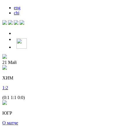
eng
chi
21
Май
ХИМ
1
:
2
(0:1 1:1 0:0)
ЮГР
О матче