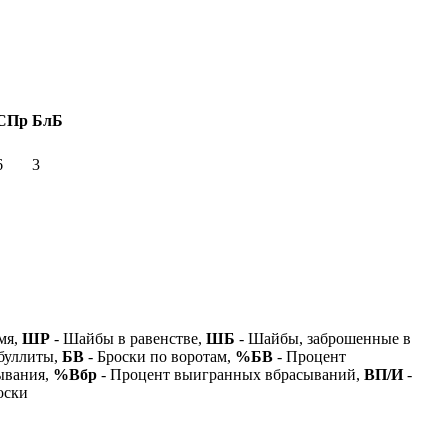
СПр
БлБ
6
3
мя,
ШР
- Шайбы в равенстве,
ШБ
- Шайбы, заброшенные в
буллиты,
БВ
- Броски по воротам,
%БВ
- Процент
ывания,
%Вбр
- Процент выигранных вбрасываний,
ВП/И
-
оски