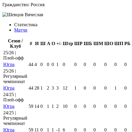
Гражданство:
Россия
Статистика
Матчи
Сезон /
#
И
Ш
А
О
+/-
Штр
ШР
ШБ
ШМ
ШО
ШП
РБ
Клуб
25/26 |
Плей-офф
Югра
44
4
0
0
0
1
0
0
0
0
0
0
0
25/26 |
Регулярный
чемпионат
Югра
44
28
1
2
3
3
12
1
0
0
0
1
0
24/25 |
Плей-офф
Югра
59
14
0
1
1
2
10
0
0
0
0
0
0
24/25 |
Регулярный
чемпионат
Югра
59
11
0
1
1
-1
6
0
0
0
0
0
0