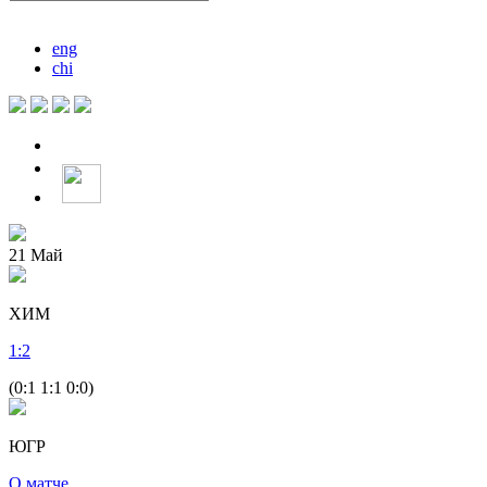
eng
chi
21
Май
ХИМ
1
:
2
(0:1 1:1 0:0)
ЮГР
О матче