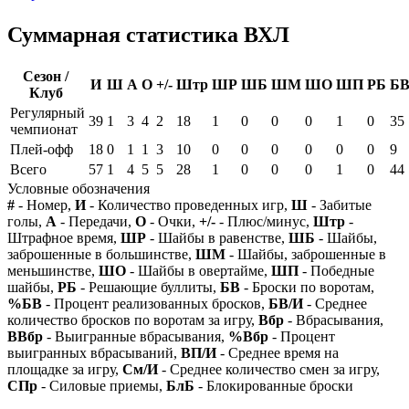
Суммарная статистика ВХЛ
Сезон /
И
Ш
А
О
+/-
Штр
ШР
ШБ
ШМ
ШО
ШП
РБ
Б
Клуб
Регулярный
39
1
3
4
2
18
1
0
0
0
1
0
35
чемпионат
Плей-офф
18
0
1
1
3
10
0
0
0
0
0
0
9
Всего
57
1
4
5
5
28
1
0
0
0
1
0
44
Условные обозначения
#
- Номер,
И
- Количество проведенных игр,
Ш
- Забитые
голы,
А
- Передачи,
О
- Очки,
+/-
- Плюс/минус,
Штр
-
Штрафное время,
ШР
- Шайбы в равенстве,
ШБ
- Шайбы,
заброшенные в большинстве,
ШМ
- Шайбы, заброшенные в
меньшинстве,
ШО
- Шайбы в овертайме,
ШП
- Победные
шайбы,
РБ
- Решающие буллиты,
БВ
- Броски по воротам,
%БВ
- Процент реализованных бросков,
БВ/И
- Среднее
количество бросков по воротам за игру,
Вбр
- Вбрасывания,
ВВбр
- Выигранные вбрасывания,
%Вбр
- Процент
выигранных вбрасываний,
ВП/И
- Среднее время на
площадке за игру,
См/И
- Среднее количество смен за игру,
СПр
- Силовые приемы,
БлБ
- Блокированные броски