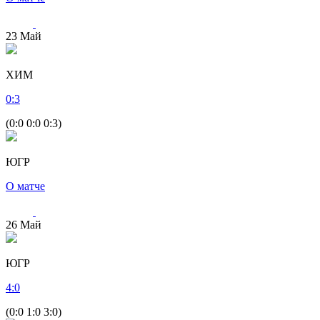
23
Май
ХИМ
0
:
3
(0:0 0:0 0:3)
ЮГР
О матче
26
Май
ЮГР
4
:
0
(0:0 1:0 3:0)