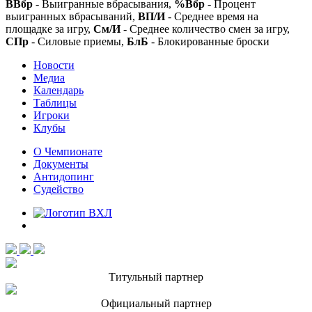
ВВбр
- Выигранные вбрасывания,
%Вбр
- Процент
выигранных вбрасываний,
ВП/И
- Среднее время на
площадке за игру,
См/И
- Среднее количество смен за игру,
СПр
- Силовые приемы,
БлБ
- Блокированные броски
Новости
Медиа
Календарь
Таблицы
Игроки
Клубы
О Чемпионате
Документы
Антидопинг
Судейство
Титульный партнер
Официальный партнер