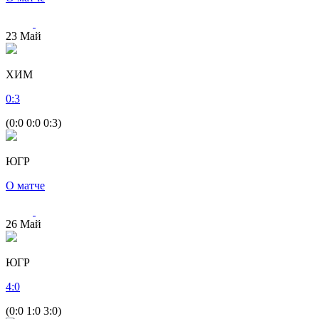
23
Май
ХИМ
0
:
3
(0:0 0:0 0:3)
ЮГР
О матче
26
Май
ЮГР
4
:
0
(0:0 1:0 3:0)