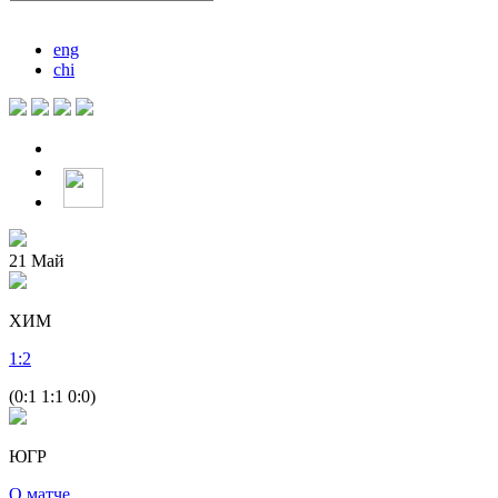
eng
chi
21
Май
ХИМ
1
:
2
(0:1 1:1 0:0)
ЮГР
О матче