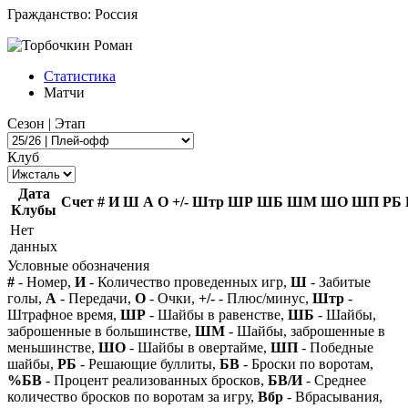
Гражданство:
Россия
Статистика
Матчи
Сезон | Этап
Клуб
Дата
Счет
#
И
Ш
А
О
+/-
Штр
ШР
ШБ
ШМ
ШО
ШП
РБ
Клубы
Нет
данных
Условные обозначения
#
- Номер,
И
- Количество проведенных игр,
Ш
- Забитые
голы,
А
- Передачи,
О
- Очки,
+/-
- Плюс/минус,
Штр
-
Штрафное время,
ШР
- Шайбы в равенстве,
ШБ
- Шайбы,
заброшенные в большинстве,
ШМ
- Шайбы, заброшенные в
меньшинстве,
ШО
- Шайбы в овертайме,
ШП
- Победные
шайбы,
РБ
- Решающие буллиты,
БВ
- Броски по воротам,
%БВ
- Процент реализованных бросков,
БВ/И
- Среднее
количество бросков по воротам за игру,
Вбр
- Вбрасывания,