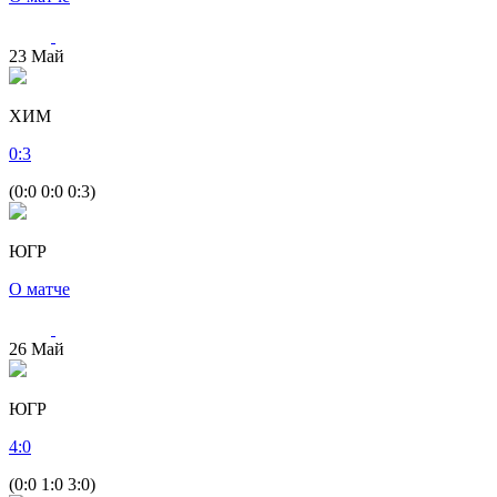
23
Май
ХИМ
0
:
3
(0:0 0:0 0:3)
ЮГР
О матче
26
Май
ЮГР
4
:
0
(0:0 1:0 3:0)