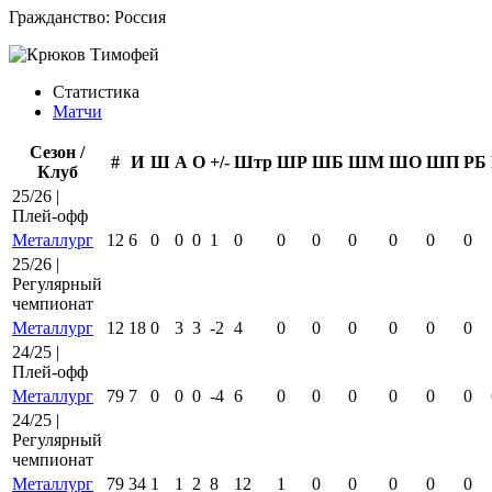
Гражданство:
Россия
Статистика
Матчи
Сезон /
#
И
Ш
А
О
+/-
Штр
ШР
ШБ
ШМ
ШО
ШП
РБ
Клуб
25/26 |
Плей-офф
Металлург
12
6
0
0
0
1
0
0
0
0
0
0
0
25/26 |
Регулярный
чемпионат
Металлург
12
18
0
3
3
-2
4
0
0
0
0
0
0
24/25 |
Плей-офф
Металлург
79
7
0
0
0
-4
6
0
0
0
0
0
0
24/25 |
Регулярный
чемпионат
Металлург
79
34
1
1
2
8
12
1
0
0
0
0
0