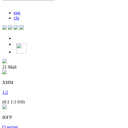
eng
chi
21
Май
ХИМ
1
:
2
(0:1 1:1 0:0)
ЮГР
О матче