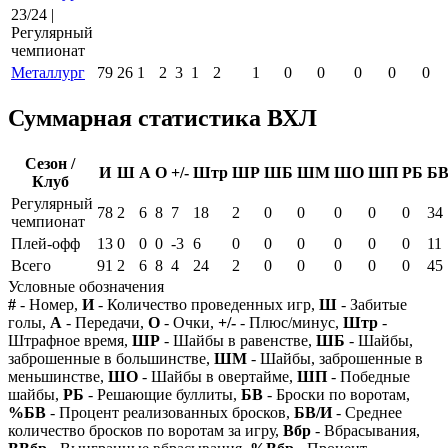
23/24 |
Регулярный
чемпионат
Металлург
79
26
1
2
3
1
2
1
0
0
0
0
0
Суммарная статистика ВХЛ
Сезон /
И
Ш
А
О
+/-
Штр
ШР
ШБ
ШМ
ШО
ШП
РБ
Б
Клуб
Регулярный
78
2
6
8
7
18
2
0
0
0
0
0
34
чемпионат
Плей-офф
13
0
0
0
-3
6
0
0
0
0
0
0
11
Всего
91
2
6
8
4
24
2
0
0
0
0
0
45
Условные обозначения
#
- Номер,
И
- Количество проведенных игр,
Ш
- Забитые
голы,
А
- Передачи,
О
- Очки,
+/-
- Плюс/минус,
Штр
-
Штрафное время,
ШР
- Шайбы в равенстве,
ШБ
- Шайбы,
заброшенные в большинстве,
ШМ
- Шайбы, заброшенные в
меньшинстве,
ШО
- Шайбы в овертайме,
ШП
- Победные
шайбы,
РБ
- Решающие буллиты,
БВ
- Броски по воротам,
%БВ
- Процент реализованных бросков,
БВ/И
- Среднее
количество бросков по воротам за игру,
Вбр
- Вбрасывания,