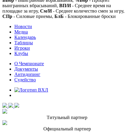
ВВбр
- Выигранные вбрасывания,
%Вбр
- Процент
выигранных вбрасываний,
ВП/И
- Среднее время на
площадке за игру,
См/И
- Среднее количество смен за игру,
СПр
- Силовые приемы,
БлБ
- Блокированные броски
Новости
Медиа
Календарь
Таблицы
Игроки
Клубы
О Чемпионате
Документы
Антидопинг
Судейство
Титульный партнер
Официальный партнер