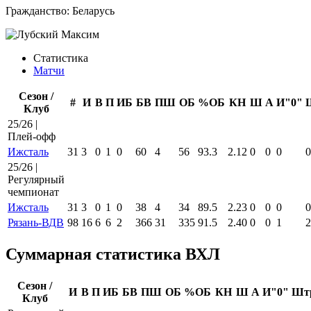
Гражданство:
Беларусь
Статистика
Матчи
Сезон /
#
И
В
П
ИБ
БВ
ПШ
ОБ
%ОБ
КН
Ш
А
И"0"
Клуб
25/26 |
Плей-офф
Ижсталь
31
3
0
1
0
60
4
56
93.3
2.12
0
0
0
0
25/26 |
Регулярный
чемпионат
Ижсталь
31
3
0
1
0
38
4
34
89.5
2.23
0
0
0
0
Рязань-ВДВ
98
16
6
6
2
366
31
335
91.5
2.40
0
0
1
2
Суммарная статистика ВХЛ
Сезон /
И
В
П
ИБ
БВ
ПШ
ОБ
%ОБ
КН
Ш
А
И"0"
Шт
Клуб