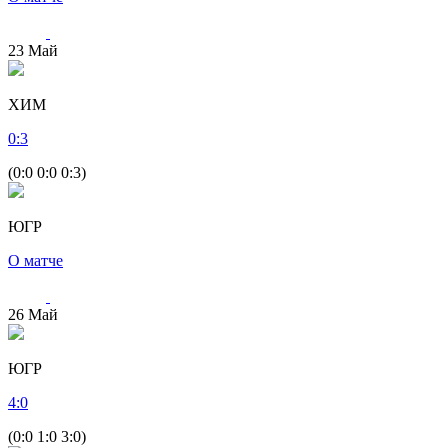
23
Май
ХИМ
0
:
3
(0:0 0:0 0:3)
ЮГР
О матче
26
Май
ЮГР
4
:
0
(0:0 1:0 3:0)