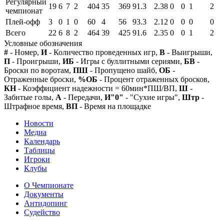
Регулярный
19
6
7
2
404
35
369
91.3
2.38
0
0
1
2
чемпионат
Плей-офф
3
0
1
0
60
4
56
93.3
2.12
0
0
0
0
Всего
22
6
8
2
464
39
425
91.6
2.35
0
0
1
2
Условные обозначения
#
- Номер,
И
- Количество проведенных игр,
В
- Выигрыши,
П
- Проигрыши,
ИБ
- Игры с буллитными сериями,
БВ
-
Броски по воротам,
ПШ
- Пропущено шайб,
ОБ
-
Отраженные броски,
%ОБ
- Процент отраженных бросков,
КН
- Коэффициент надежности = 60мин*ПШ/ВП,
Ш
-
Забитые голы,
А
- Передачи,
И"0"
- "Сухие игры",
Штр
-
Штрафное время,
ВП
- Время на площадке
Новости
Медиа
Календарь
Таблицы
Игроки
Клубы
О Чемпионате
Документы
Антидопинг
Судейство