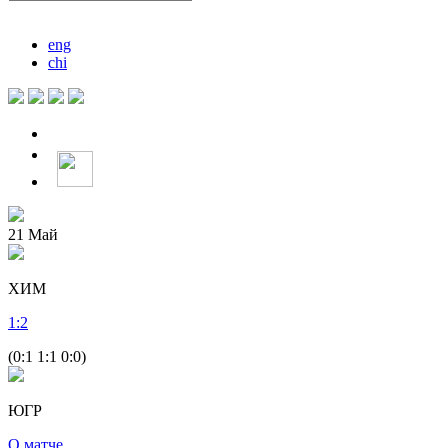
eng
chi
21
Май
ХИМ
1
:
2
(0:1 1:1 0:0)
ЮГР
О матче