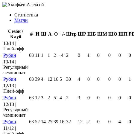
Статистика
Матчи
Сезон /
#
И
Ш
А
О
+/-
Штр
ШР
ШБ
ШМ
ШО
ШП
Р
Клуб
13/14 |
Плей-офф
Рубин
63
11
1
1
2
-4
2
0
1
0
0
0
0
13/14 |
Регулярный
чемпионат
Рубин
63
39
4
12
16
5
30
4
0
0
0
0
1
12/13 |
Плей-офф
Рубин
63
12
3
2
5
4
2
3
0
0
0
0
0
12/13 |
Регулярный
чемпионат
Рубин
63
52
14
25
39
16
32
12
2
0
0
4
0
11/12 |
Плей-офф