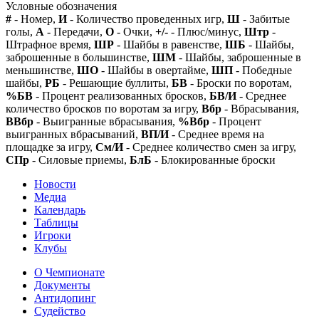
Условные обозначения
#
- Номер,
И
- Количество проведенных игр,
Ш
- Забитые
голы,
А
- Передачи,
О
- Очки,
+/-
- Плюс/минус,
Штр
-
Штрафное время,
ШР
- Шайбы в равенстве,
ШБ
- Шайбы,
заброшенные в большинстве,
ШМ
- Шайбы, заброшенные в
меньшинстве,
ШО
- Шайбы в овертайме,
ШП
- Победные
шайбы,
РБ
- Решающие буллиты,
БВ
- Броски по воротам,
%БВ
- Процент реализованных бросков,
БВ/И
- Среднее
количество бросков по воротам за игру,
Вбр
- Вбрасывания,
ВВбр
- Выигранные вбрасывания,
%Вбр
- Процент
выигранных вбрасываний,
ВП/И
- Среднее время на
площадке за игру,
См/И
- Среднее количество смен за игру,
СПр
- Силовые приемы,
БлБ
- Блокированные броски
Новости
Медиа
Календарь
Таблицы
Игроки
Клубы
О Чемпионате
Документы
Антидопинг
Судейство