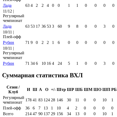
Лада
63
4
2
2
4
0
0
1
1
0
0
0
0
11/12 |
Регулярный
чемпионат
Лада
63
53
17
36
53
3
60
9
8
0
0
3
0
10/11 |
Плей-офф
Рубин
71
9
0
2
2
1
6
0
0
0
0
0
0
10/11 |
Регулярный
чемпионат
Рубин
71
34
6
10
16
4
24
5
1
0
0
3
0
Суммарная статистика ВХЛ
Сезон /
И
Ш
А
О
+/-
Штр
ШР
ШБ
ШМ
ШО
ШП
РБ
Клуб
Регулярный
178
41
83
124
28
146
30
11
0
0
10
1
чемпионат
Плей-офф
36
6
7
13
1
10
4
2
0
0
0
0
Всего
214
47
90
137
29
156
34
13
0
0
10
1