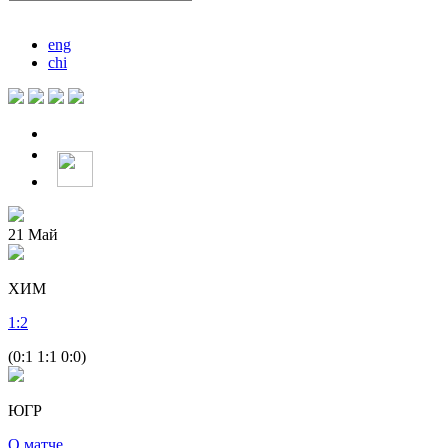
eng
chi
21
Май
ХИМ
1
:
2
(0:1 1:1 0:0)
ЮГР
О матче