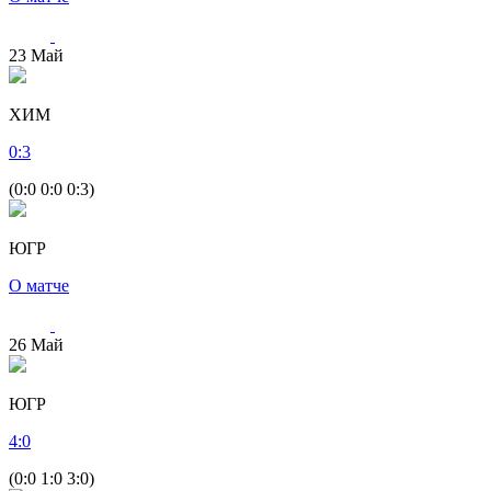
23
Май
ХИМ
0
:
3
(0:0 0:0 0:3)
ЮГР
О матче
26
Май
ЮГР
4
:
0
(0:0 1:0 3:0)