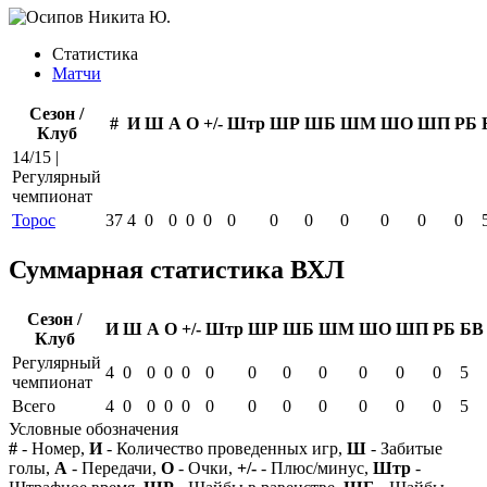
Статистика
Матчи
Сезон /
#
И
Ш
А
О
+/-
Штр
ШР
ШБ
ШМ
ШО
ШП
РБ
Клуб
14/15 |
Регулярный
чемпионат
Торос
37
4
0
0
0
0
0
0
0
0
0
0
0
Суммарная статистика ВХЛ
Сезон /
И
Ш
А
О
+/-
Штр
ШР
ШБ
ШМ
ШО
ШП
РБ
БВ
Клуб
Регулярный
4
0
0
0
0
0
0
0
0
0
0
0
5
чемпионат
Всего
4
0
0
0
0
0
0
0
0
0
0
0
5
Условные обозначения
#
- Номер,
И
- Количество проведенных игр,
Ш
- Забитые
голы,
А
- Передачи,
О
- Очки,
+/-
- Плюс/минус,
Штр
-