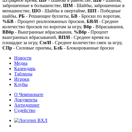
Штрафное время,
ШР
- Шайбы в равенстве,
ШБ
- Шайбы,
заброшенные в большинстве,
ШМ
- Шайбы, заброшенные в
меньшинстве,
ШО
- Шайбы в овертайме,
ШП
- Победные
шайбы,
РБ
- Решающие буллиты,
БВ
- Броски по воротам,
%БВ
- Процент реализованных бросков,
БВ/И
- Среднее
количество бросков по воротам за игру,
Вбр
- Вбрасывания,
ВВбр
- Выигранные вбрасывания,
%Вбр
- Процент
выигранных вбрасываний,
ВП/И
- Среднее время на
площадке за игру,
См/И
- Среднее количество смен за игру,
СПр
- Силовые приемы,
БлБ
- Блокированные броски
Новости
Медиа
Календарь
Таблицы
Игроки
Клубы
О Чемпионате
Документы
Антидопинг
Судейство