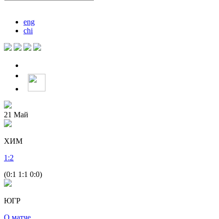
eng
chi
21
Май
ХИМ
1
:
2
(0:1 1:1 0:0)
ЮГР
О матче