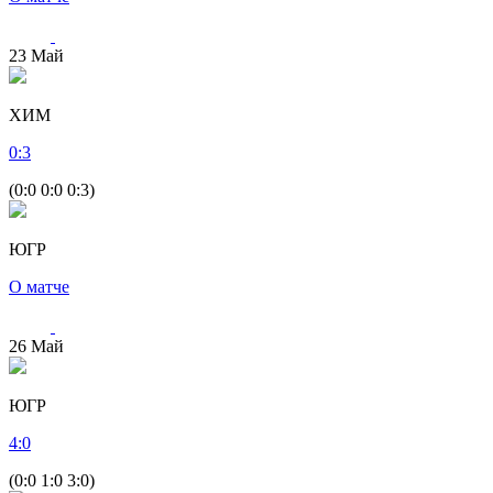
23
Май
ХИМ
0
:
3
(0:0 0:0 0:3)
ЮГР
О матче
26
Май
ЮГР
4
:
0
(0:0 1:0 3:0)