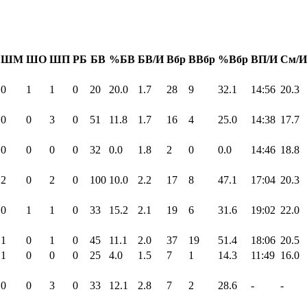
ШМ
ШО
ШП
РБ
БВ
%БВ
БВ/И
Вбр
ВВбр
%Вбр
ВП/И
См/И
0
1
1
0
20
20.0
1.7
28
9
32.1
14:56
20.3
0
0
3
0
51
11.8
1.7
16
4
25.0
14:38
17.7
0
0
0
0
32
0.0
1.8
2
0
0.0
14:46
18.8
2
0
2
0
100
10.0
2.2
17
8
47.1
17:04
20.3
0
1
1
0
33
15.2
2.1
19
6
31.6
19:02
22.0
1
0
1
0
45
11.1
2.0
37
19
51.4
18:06
20.5
1
0
0
0
25
4.0
1.5
7
1
14.3
11:49
16.0
0
0
3
0
33
12.1
2.8
7
2
28.6
-
-