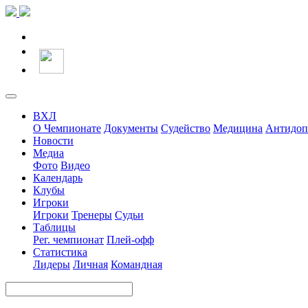
ВХЛ
О Чемпионате
Документы
Судейство
Медицина
Антидоп
Новости
Медиа
Фото
Видео
Календарь
Клубы
Игроки
Игроки
Тренеры
Судьи
Таблицы
Рег. чемпионат
Плей-офф
Статистика
Лидеры
Личная
Командная