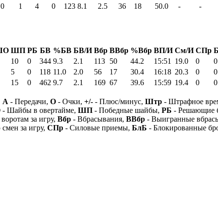
0
1
4
0
123
8.1
2.5
36
18
50.0
-
-
ШО
ШП
РБ
БВ
%БВ
БВ/И
Вбр
ВВбр
%Вбр
ВП/И
См/И
СПр
10
0
344
9.3
2.1
113
50
44.2
15:51
19.0
0
0
5
0
118
11.0
2.0
56
17
30.4
16:18
20.3
0
0
15
0
462
9.7
2.1
169
67
39.6
15:59
19.4
0
0
,
А
- Передачи,
О
- Очки,
+/-
- Плюс/минус,
Штр
- Штрафное вре
О
- Шайбы в овертайме,
ШП
- Победные шайбы,
РБ
- Решающие 
 воротам за игру,
Вбр
- Вбрасывания,
ВВбр
- Выигранные вбрас
 смен за игру,
СПр
- Силовые приемы,
БлБ
- Блокированные бр