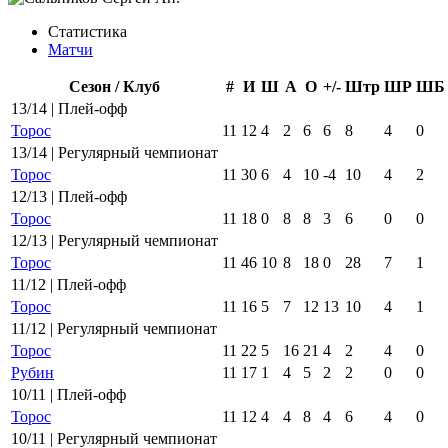
Статистика
Матчи
Сезон / Клуб
#
И
Ш
А
О
+/-
Штр
ШР
ШБ
13/14 | Плей-офф
Торос
11
12
4
2
6
6
8
4
0
13/14 | Регулярный чемпионат
Торос
11
30
6
4
10
-4
10
4
2
12/13 | Плей-офф
Торос
11
18
0
8
8
3
6
0
0
12/13 | Регулярный чемпионат
Торос
11
46
10
8
18
0
28
7
1
11/12 | Плей-офф
Торос
11
16
5
7
12
13
10
4
1
11/12 | Регулярный чемпионат
Торос
11
22
5
16
21
4
2
4
0
Рубин
11
17
1
4
5
2
2
0
0
10/11 | Плей-офф
Торос
11
12
4
4
8
4
6
4
0
10/11 | Регулярный чемпионат