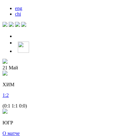
eng
chi
21
Май
ХИМ
1
:
2
(0:1 1:1 0:0)
ЮГР
О матче