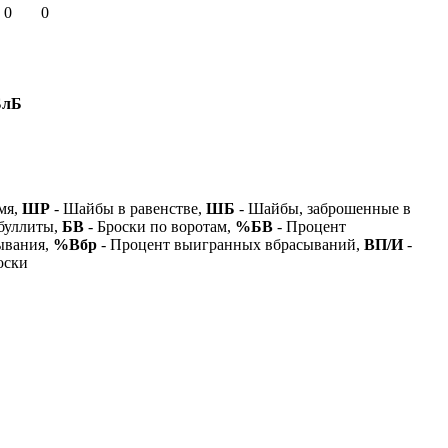
0
0
БлБ
мя,
ШР
- Шайбы в равенстве,
ШБ
- Шайбы, заброшенные в
буллиты,
БВ
- Броски по воротам,
%БВ
- Процент
ывания,
%Вбр
- Процент выигранных вбрасываний,
ВП/И
-
оски