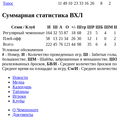
Торос
11
49
10
23
33
16
26
8
2
Суммарная статистика ВХЛ
Сезон / Клуб
И
Ш
А
О
+/-
Штр
ШР
ШБ
ШМ
Регулярный чемпионат
164
32
55
87
18
68
23
5
4
1
Плей-офф
58
13
21
34
26
30
12
1
0
2
Всего
222
45
76
121
44
98
35
6
4
3
Условные обозначения
#
- Номер,
И
- Количество проведенных игр,
Ш
- Забитые голы
большинстве,
ШМ
- Шайбы, заброшенные в меньшинстве,
Ш
реализованных бросков,
БВ/И
- Среднее количество бросков по
Среднее время на площадке за игру,
См/И
- Среднее количество
Новости
Медиа
Календарь
Таблицы
Игроки
Клубы
О Чемпионате
Документы