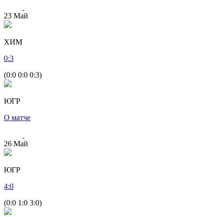
23
Май
ХИМ
0
:
3
(0:0 0:0 0:3)
ЮГР
О матче
26
Май
ЮГР
4
:
0
(0:0 1:0 3:0)