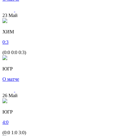
23
Май
ХИМ
0
:
3
(0:0 0:0 0:3)
ЮГР
О матче
26
Май
ЮГР
4
:
0
(0:0 1:0 3:0)