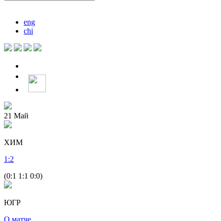
eng
chi
21
Май
ХИМ
1
:
2
(0:1 1:1 0:0)
ЮГР
О матче