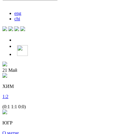
eng
chi
21
Май
ХИМ
1
:
2
(0:1 1:1 0:0)
ЮГР
О матче