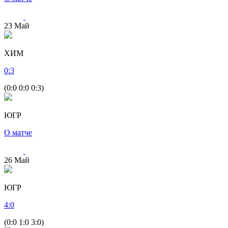
23
Май
ХИМ
0
:
3
(0:0 0:0 0:3)
ЮГР
О матче
26
Май
ЮГР
4
:
0
(0:0 1:0 3:0)