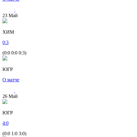
23
Май
ХИМ
0
:
3
(0:0 0:0 0:3)
ЮГР
О матче
26
Май
ЮГР
4
:
0
(0:0 1:0 3:0)