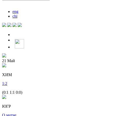
eng
chi
21
Май
ХИМ
1
:
2
(0:1 1:1 0:0)
ЮГР
О матче