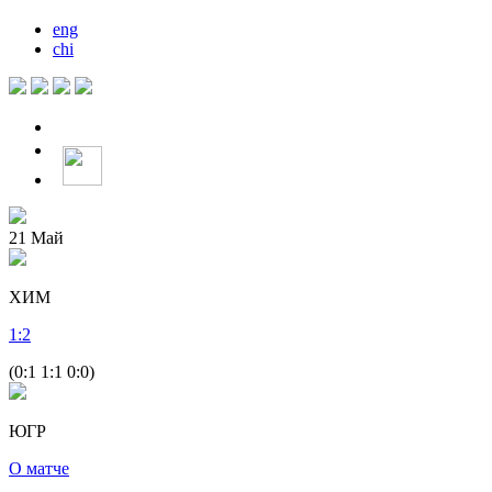
eng
chi
21
Май
ХИМ
1
:
2
(0:1 1:1 0:0)
ЮГР
О матче