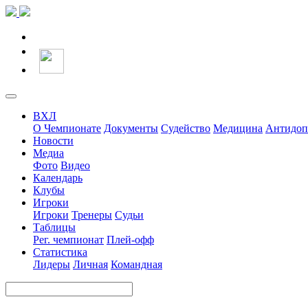
ВХЛ
О Чемпионате
Документы
Судейство
Медицина
Антидоп
Новости
Медиа
Фото
Видео
Календарь
Клубы
Игроки
Игроки
Тренеры
Судьи
Таблицы
Рег. чемпионат
Плей-офф
Статистика
Лидеры
Личная
Командная