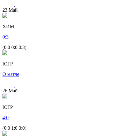
23
Май
ХИМ
0
:
3
(0:0 0:0 0:3)
ЮГР
О матче
26
Май
ЮГР
4
:
0
(0:0 1:0 3:0)