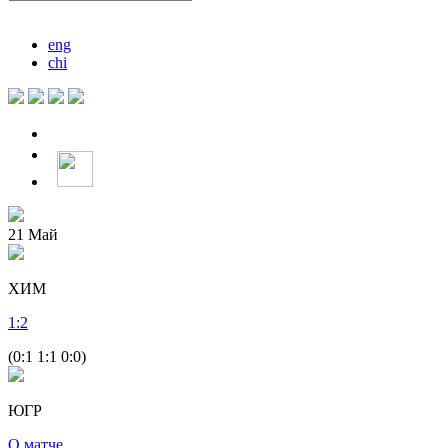
eng
chi
21
Май
ХИМ
1
:
2
(0:1 1:1 0:0)
ЮГР
О матче