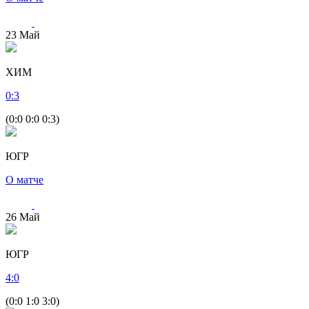
23
Май
ХИМ
0
:
3
(0:0 0:0 0:3)
ЮГР
О матче
26
Май
ЮГР
4
:
0
(0:0 1:0 3:0)