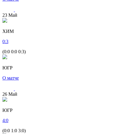
23
Май
ХИМ
0
:
3
(0:0 0:0 0:3)
ЮГР
О матче
26
Май
ЮГР
4
:
0
(0:0 1:0 3:0)