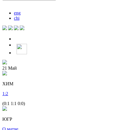
eng
chi
21
Май
ХИМ
1
:
2
(0:1 1:1 0:0)
ЮГР
О матче