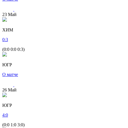
23
Май
ХИМ
0
:
3
(0:0 0:0 0:3)
ЮГР
О матче
26
Май
ЮГР
4
:
0
(0:0 1:0 3:0)