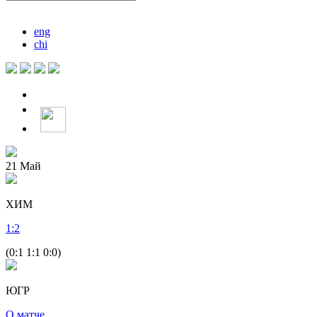
eng
chi
21
Май
ХИМ
1
:
2
(0:1 1:1 0:0)
ЮГР
О матче