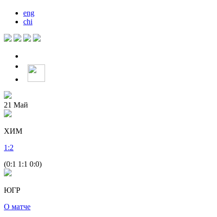
eng
chi
21
Май
ХИМ
1
:
2
(0:1 1:1 0:0)
ЮГР
О матче