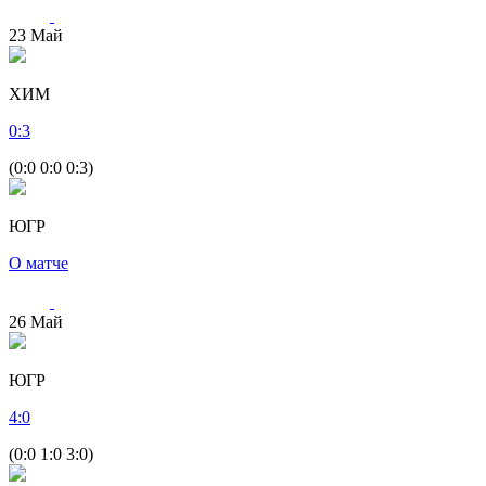
23
Май
ХИМ
0
:
3
(0:0 0:0 0:3)
ЮГР
О матче
26
Май
ЮГР
4
:
0
(0:0 1:0 3:0)