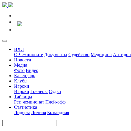
ВХЛ
О Чемпионате
Документы
Судейство
Медицина
Антидоп
Новости
Медиа
Фото
Видео
Календарь
Клубы
Игроки
Игроки
Тренеры
Судьи
Таблицы
Рег. чемпионат
Плей-офф
Статистика
Лидеры
Личная
Командная