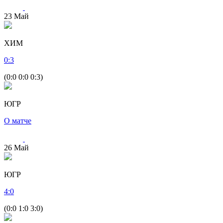
23
Май
ХИМ
0
:
3
(0:0 0:0 0:3)
ЮГР
О матче
26
Май
ЮГР
4
:
0
(0:0 1:0 3:0)