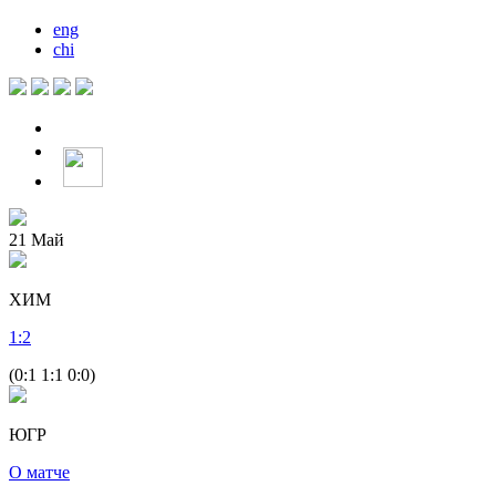
eng
chi
21
Май
ХИМ
1
:
2
(0:1 1:1 0:0)
ЮГР
О матче