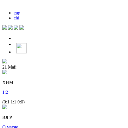
eng
chi
21
Май
ХИМ
1
:
2
(0:1 1:1 0:0)
ЮГР
О матче