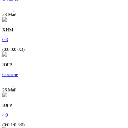
23
Май
ХИМ
0
:
3
(0:0 0:0 0:3)
ЮГР
О матче
26
Май
ЮГР
4
:
0
(0:0 1:0 3:0)