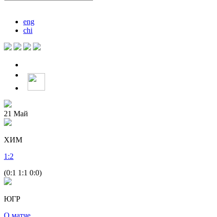
eng
chi
21
Май
ХИМ
1
:
2
(0:1 1:1 0:0)
ЮГР
О матче