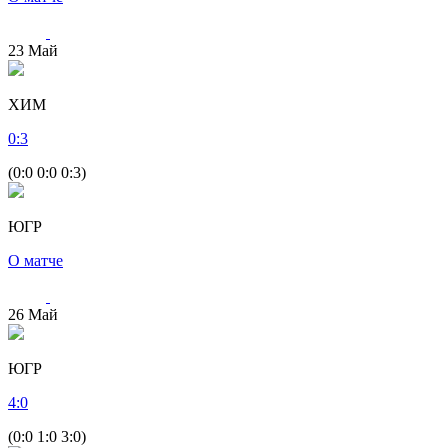
23
Май
ХИМ
0
:
3
(0:0 0:0 0:3)
ЮГР
О матче
26
Май
ЮГР
4
:
0
(0:0 1:0 3:0)