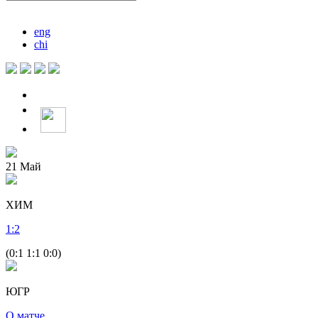
eng
chi
21
Май
ХИМ
1
:
2
(0:1 1:1 0:0)
ЮГР
О матче