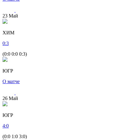
23
Май
ХИМ
0
:
3
(0:0 0:0 0:3)
ЮГР
О матче
26
Май
ЮГР
4
:
0
(0:0 1:0 3:0)