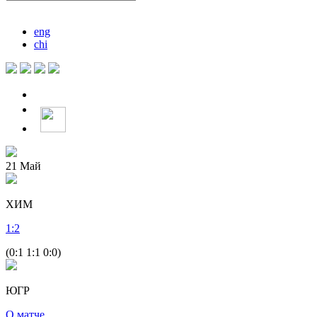
eng
chi
21
Май
ХИМ
1
:
2
(0:1 1:1 0:0)
ЮГР
О матче