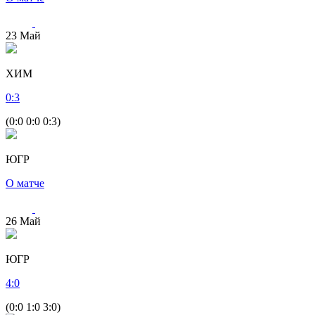
23
Май
ХИМ
0
:
3
(0:0 0:0 0:3)
ЮГР
О матче
26
Май
ЮГР
4
:
0
(0:0 1:0 3:0)